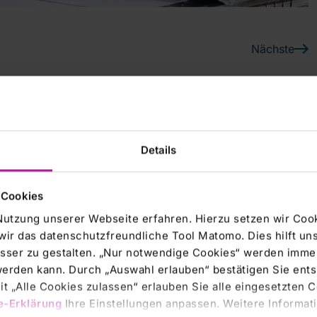
Nächste
0
oronakrise
Details
rtschaftliche und medizinische Herausforderung dar,
 Cookies
sion und Misstrauen. Quarantäne und länger andauernde
ess beeinträchtigt das Immunsystem und damit die
Nutzung unserer Webseite erfahren. Hierzu setzen wir Cook
 psychosomatische Störungen auf, können diese für
wir das datenschutzfreundliche Tool Matomo. Dies hilft un
 Suizide und häusliche Gewalt nehmen zu. Prof.
sser zu gestalten. „Nur notwendige Cookies“ werden immer
 Klinik Bad Neustadt erklärt, wie drastisch die Pandemie
 werden kann. Durch „Auswahl erlauben“ bestätigen Sie en
gsmöglichkeiten es gibt. Dabei erklärt er
t „Alle Cookies zulassen“ erlauben Sie alle eingesetzten 
und Mythen. Besonderes Augenmerk richtet er auf die
e-Erklärung
Ihre Einstellungen anpassen. Weitere Informati
gsfolgen.