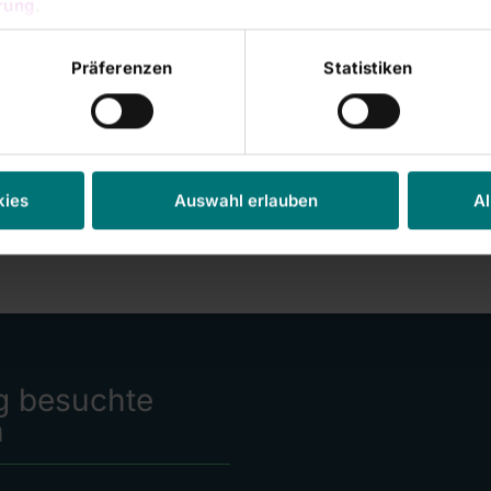
rung
.
Präferenzen
Statistiken
kies
Auswahl erlauben
Al
g besuchte
n