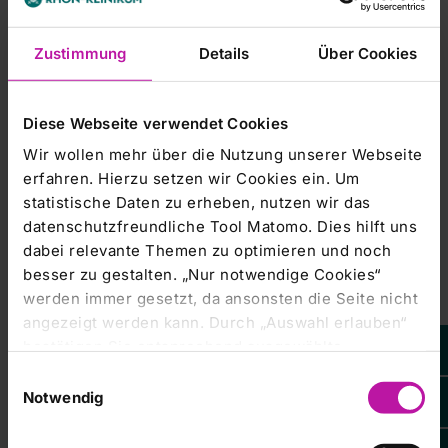
von Frauen in der Zentralklinik zu würdigen. „Weibliche
Karrieren sind keine Besonderheit, sondern Standard“, so
Zustimmung
Details
Über Cookies
der Geschäftsführer. Im ärztlichen Bereichen werden drei
Abteilungen von Frauen geleitet, es gibt 30 weibliche
Stationsleitungen, 12 Abteilungsleiterinnen und auch die
Geschäftsführung ist paritätisch besetzt.
Diese Webseite verwendet Cookies
Wir wollen mehr über die Nutzung unserer Webseite
Bei den Auszubildenden steigt zwar der Anteil der Männer,
erfahren. Hierzu setzen wir Cookies ein. Um
doch rund knapp 70 Prozent der Azubis sind weiblich.
statistische Daten zu erheben, nutzen wir das
datenschutzfreundliche Tool Matomo. Dies hilft uns
dabei relevante Themen zu optimieren und noch
besser zu gestalten. „Nur notwendige Cookies“
werden immer gesetzt, da ansonsten die Seite nicht
angezeigt werden kann. Durch „Auswahl erlauben“
bestätigen Sie entsprechend ausgewählte
Kategorien von Cookies. Mit „Alle Cookies zulassen“
Einwilligungsauswahl
erlauben Sie alle eingesetzten Cookies. Sie können
Notwendig
später jederzeit in unserer
Cookie-Erklärung
Ihre
Einstellungen anpassen. Weitere Informationen