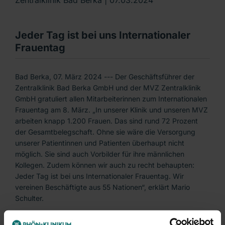
Jeder Tag ist bei uns Internationaler
Frauentag
Bad Berka, 07. März 2024 --- Der Geschäftsführer der
Zentralklinik Bad Berka GmbH und der MVZ Zentralklinik
GmbH gratuliert allen Mitarbeiterinnen zum Internationalen
Frauentag am 8. März. „In unserer Klinik und unseren MVZ
arbeiten knapp 1.200 Frauen. Das sind rund 72 Prozent
der Gesamtbelegschaft. Ohne sie wäre die Versorgung
unserer Patientinnen und Patienten überhaupt nicht
möglich. Sie sind auch Vorbilder für ihre männlichen
Kollegen. Zudem können wir auch zu recht behaupten:
Jeder Tag ist bei uns Internationaler Frauentag. Wir
vereinen Beschäftigte aus 55 Nationen“, erklärt Mario
Schulter.
Der 8. März sei ein willkommener Anlass, die Bedeutung