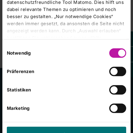
datenschutzfreundliche Tool Matomo. Dies hilft uns
Einstellungen
anzupassen.
Kursentwicklung
dabei relevante Themen zu optimieren und noch
Marketing-
besser zu gestalten. „Nur notwendige Cookies“
Cookies
werden immer gesetzt, da ansonsten die Seite nicht
akzeptieren
angezeigt werden kann. Durch „Auswahl erlauben“
bestätigen Sie entsprechend ausgewählte
Kategorien von Cookies. Mit „Alle Cookies zulassen“
Einwilligungsauswahl
erlauben Sie alle eingesetzten Cookies. Sie können
Notwendig
später jederzeit in unserer
Cookie-Erklärung
Ihre
Einstellungen anpassen. Weitere Informationen
Präferenzen
finden Sie auch in unserer
Datenschutzerklärung
.
Unsere Kliniken
Statistiken
Marketing
RHÖN-KLINIKUM Campus Bad Neustadt
Klinikum Frankfurt (Oder)
Universitätsklinikum Gießen und Marburg