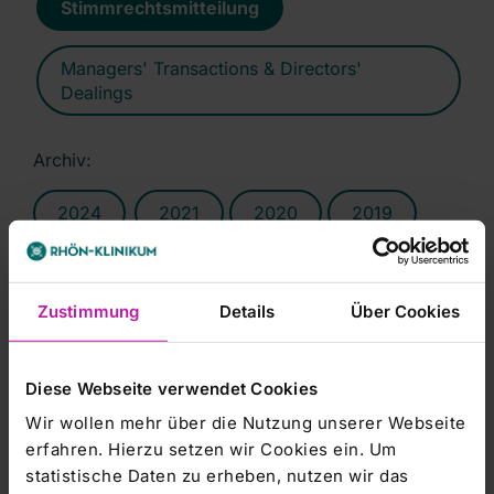
Stimmrechtsmitteilung
Managers' Transactions & Directors'
Dealings
Archiv:
2024
2021
2020
2019
2018
2017
2016
2015
Leider steht
Zustimmung
Details
Über Cookies
Ihnen dieser
2014
2013
2012
2011
Inhalt von EQS
Group AG
aktuell nicht
zur
Diese Webseite verwendet Cookies
2010
Verfügung.
2009
2008
2007
Um Ihnen das
Wir wollen mehr über die Nutzung unserer Webseite
optimale
Keine Nachrichten verfügbar.
Nutzererlebnis
erfahren. Hierzu setzen wir Cookies ein. Um
zu
ermöglichen,
statistische Daten zu erheben, nutzen wir das
bitten wir Sie
Ihre
Cookie-