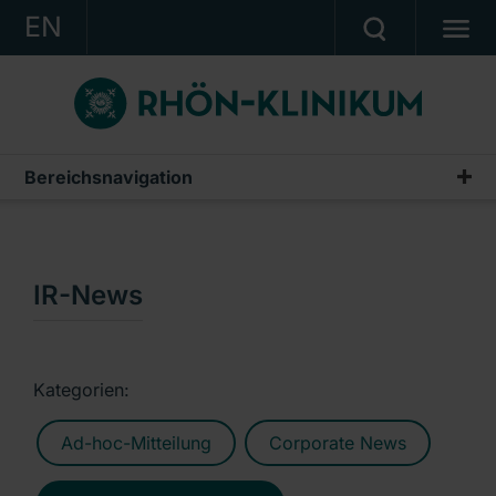
EN
KONZERN
KLINIKEN
KARRIERE
Bereichsnavigation
Publikationen & Präsentationen
INVESTOR RELATIONS
Geschäftsberichte
PRESSE
Zwischenberichte & Quartalsmitteilungen
IR-News
KONTAKT
Finanzberichte AG
Ein Unternehmen der RHÖN-KLINIKUM AG
IR-News
Kategorien:
Präsentationen & Conference Calls
Ad-hoc-Mitteilung
Corporate News