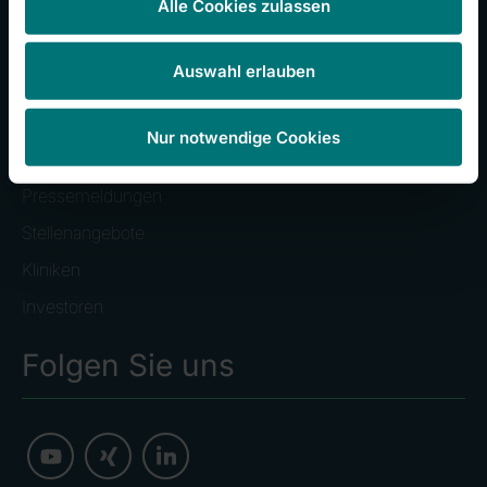
Alle Cookies zulassen
Zentralklinik Bad Berka
Auswahl erlauben
Häufig besuchte Seiten
Nur notwendige Cookies
Pressemeldungen
Stellenangebote
Kliniken
Investoren
Folgen Sie uns