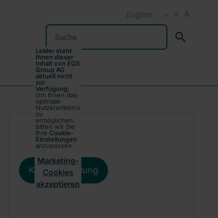
A
English
A
A
Suchen
Leider steht
Ihnen dieser
Inhalt von EQS
Group AG
aktuell nicht
zur
Verfügung.
Um Ihnen das
optimale
Nutzererlebnis
zu
ermöglichen,
bitten wir Sie
Ihre
Cookie-
Einstellungen
anzupassen.
Marketing-
Kursentwicklung
Cookies
akzeptieren