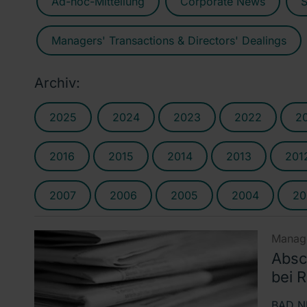
Ad-hoc-Mitteilung
Corporate News
S
Managers' Transactions & Directors' Dealings
Archiv:
2025
2024
2023
2022
2
2016
2015
2014
2013
201
2007
2006
2005
2004
20
Manage
Absc
bei 
BAD NE