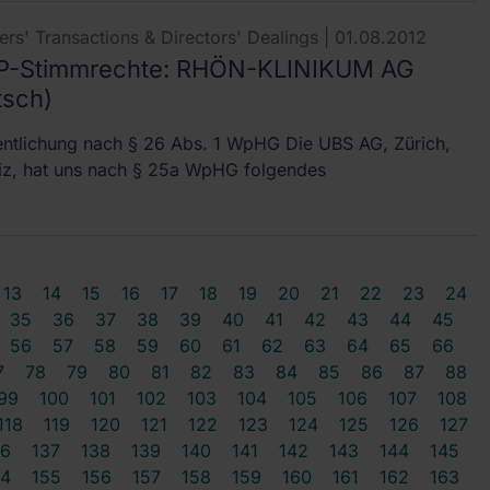
rs' Transactions & Directors' Dealings |
01.08.2012
-Stimmrechte: RHÖN-KLINIKUM AG
tsch)
entlichung nach § 26 Abs. 1 WpHG Die UBS AG, Zürich,
z, hat uns nach § 25a WpHG folgendes
13
14
15
16
17
18
19
20
21
22
23
24
35
36
37
38
39
40
41
42
43
44
45
56
57
58
59
60
61
62
63
64
65
66
7
78
79
80
81
82
83
84
85
86
87
88
99
100
101
102
103
104
105
106
107
108
118
119
120
121
122
123
124
125
126
127
36
137
138
139
140
141
142
143
144
145
54
155
156
157
158
159
160
161
162
163