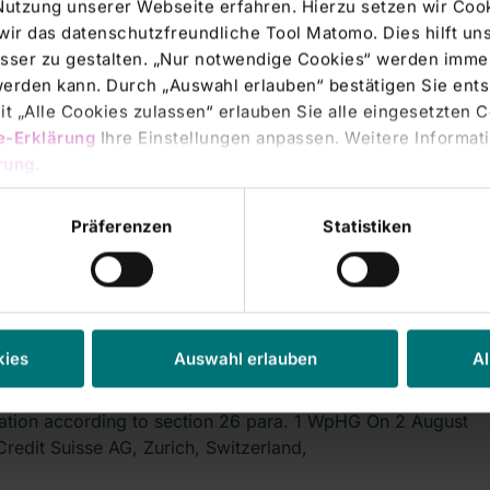
Nutzung unserer Webseite erfahren. Hierzu setzen wir Cook
echtsmitteilung, übermittelt durch
wir das datenschutzfreundliche Tool Matomo. Dies hilft un
sser zu gestalten. „Nur notwendige Cookies“ werden immer
rs' Transactions & Directors' Dealings |
06.08.2012
 werden kann. Durch „Auswahl erlauben“ bestätigen Sie en
-Stimmrechte: RHÖN-KLINIKUM AG
t „Alle Cookies zulassen“ erlauben Sie alle eingesetzten 
e-Erklärung
Ihre Einstellungen anpassen. Weitere Informati
tsch)
rung
.
entlichung nach § 26 Abs. 1 WpHG Credit Suisse AG,
, Schweiz, und die Credit Suisse Group
Präferenzen
Statistiken
rs' Transactions & Directors' Dealings |
06.08.2012
-Stimmrechte: RHÖN-KLINIKUM AG
kies
Auswahl erlauben
Al
ish)
cation according to section 26 para. 1 WpHG On 2 August
Credit Suisse AG, Zurich, Switzerland,