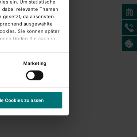
ies ein. Um statistische
s dabei relevante Themen
 gesetzt, da ansonsten
tsprechend ausgewählte
Cookies. Sie können später
onen finden Sie auch in
Marketing
le Cookies zulassen