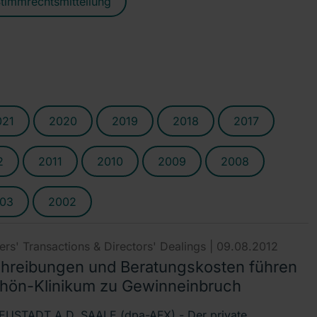
timmrechtsmitteilung
021
2020
2019
2018
2017
2
2011
2010
2009
2008
03
2002
rs' Transactions & Directors' Dealings |
09.08.2012
hreibungen und Beratungskosten führen
Rhön-Klinikum zu Gewinneinbruch
USTADT A.D. SAALE (dpa-AFX) - Der private