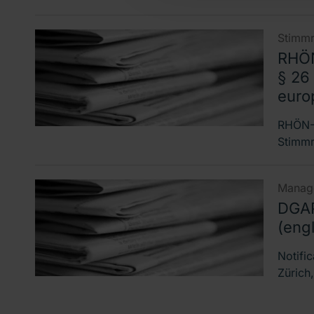
Stimmr
RHÖN
§ 26
euro
RHÖN-K
Stimmr
Manage
DGAP
(engl
Notifi
Zürich,