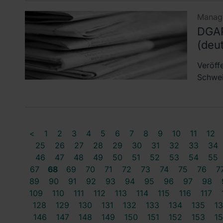
Manage
DGAP
(deu
Veröff
Schwei
<
1
2
3
4
5
6
7
8
9
10
11
12
25
26
27
28
29
30
31
32
33
34
46
47
48
49
50
51
52
53
54
55
67
68
69
70
71
72
73
74
75
76
7
89
90
91
92
93
94
95
96
97
98
109
110
111
112
113
114
115
116
117
128
129
130
131
132
133
134
135
1
146
147
148
149
150
151
152
153
1