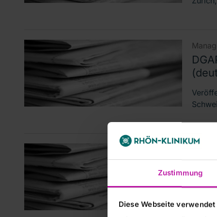
Zurich,
Manage
DGAP
(deu
Veröff
Schwei
Stimmr
RHÖN
Zustimmung
§ 26
euro
Diese Webseite verwendet
RHÖN-K