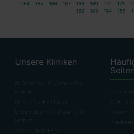
164
165
166
167
168
169
170
171
1
182
183
184
185
1
Unsere Kliniken
Häufi
Seite
RHÖN-KLINIKUM Campus Bad
Neustadt
Pressemel
Klinikum Frankfurt (Oder)
Stellenang
Universitätsklinikum Gießen und
Kliniken
Marburg
Investoren
Zentralklinik Bad Berka