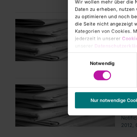
Wir wollen mehr über die 
Stimmr
Daten zu erheben, nutzen 
zu optimieren und noch be
Manage
die Seite nicht angezeigt
DGAP
Kategorien von Cookies. Mi
jederzeit in unserer
Cooki
(deu
unserer
Datenschutzerklä
Veröff
Einwilligungsauswahl
Zürich
Notwendig
Manage
DGAP
Nur notwendige Coo
(engl
Notifi
2012, 