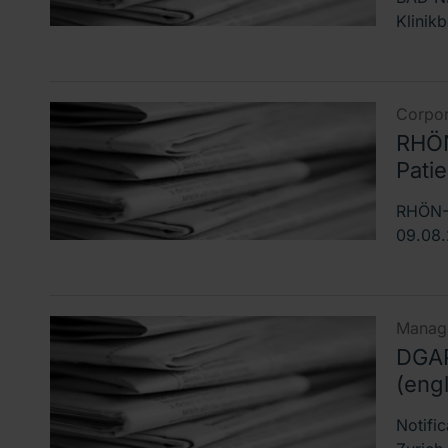
Klinik
Corpor
RHÖN
Pati
RHÖN-K
09.08.
Manage
DGAP
(engl
Notifi