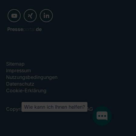
Presse
portal.
de
Sitemap
Impressum
Nutzungsbedingungen
Datenschutz
Cookie-Erklärung
Wie kann ich Ihnen helfen?
Copyright 2026, RHÖN-KLINIKUM AG