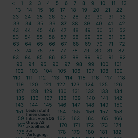
<
1
2
3
4
5
6
7
8
9
10
11
12
13
14
15
16
17
18
19
20
21
22
23
24
25
26
27
28
29
30
31
32
33
34
35
36
37
38
39
40
41
42
43
44
45
46
47
48
49
50
51
52
53
54
55
56
57
58
59
60
61
62
63
64
65
66
67
68
69
70
71
72
73
74
75
76
77
78
79
80
81
82
83
84
85
86
87
88
89
90
91
92
93
94
95
96
97
98
99
100
101
102
103
104
105
106
107
108
109
110
111
112
113
114
115
116
117
118
119
120
121
122
123
124
125
126
127
128
129
130
131
132
133
134
135
136
137
138
139
140
141
142
143
144
145
146
147
148
149
150
Leider steht
151
152
153
154
155
156
157
158
Ihnen dieser
159
160
161
162
163
164
165
166
Inhalt von EQS
Group AG
167
168
169
170
171
172
173
174
aktuell nicht
zur
175
176
177
178
179
180
181
182
Verfügung.