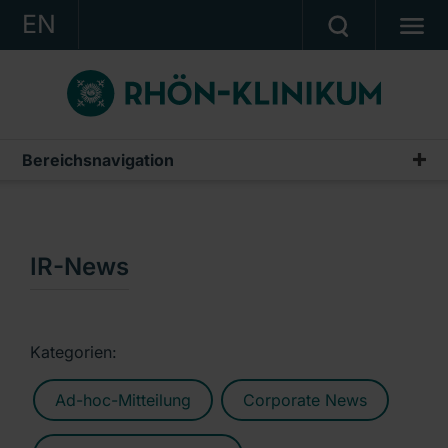
EN
KONZERN
KLINIKEN
KARRIERE
Bereichsnavigation
Publikationen & Präsentationen
INVESTOR RELATIONS
Geschäftsberichte
PRESSE
Zwischenberichte & Quartalsmitteilungen
IR-News
KONTAKT
Finanzberichte AG
Ein Unternehmen der RHÖN-KLINIKUM AG
IR-News
Kategorien:
Präsentationen & Conference Calls
Ad-hoc-Mitteilung
Corporate News