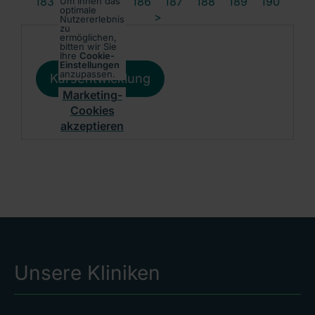
183
184
185
186
187
188
189
190
Um Ihnen das
optimale
>
Nutzererlebnis
zu
ermöglichen,
bitten wir Sie
Ihre
Cookie-
Einstellungen
anzupassen.
Kursentwicklung
Marketing-
Cookies
akzeptieren
Unsere Kliniken