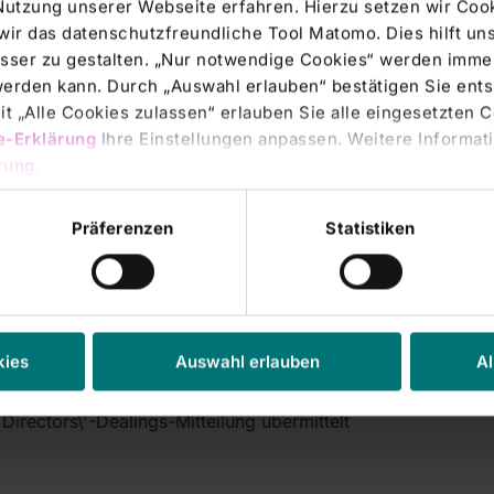
Nutzung unserer Webseite erfahren. Hierzu setzen wir Cook
wir das datenschutzfreundliche Tool Matomo. Dies hilft un
sser zu gestalten. „Nur notwendige Cookies“ werden immer
rs' Transactions & Directors' Dealings |
05.08.2009
 werden kann. Durch „Auswahl erlauben“ bestätigen Sie en
P-DD: RHÖN-KLINIKUM AG
t „Alle Cookies zulassen“ erlauben Sie alle eingesetzten 
e-Erklärung
Ihre Einstellungen anpassen. Weitere Informati
n zum Mitteilungspflichtigen Name: Prof. Dr. med.
rung
.
er Vorname: Gerhard Funktion: Verwaltungs-
Präferenzen
Statistiken
rs' Transactions & Directors' Dealings |
05.08.2009
-DD: RHÖN-KLINIKUM AG deutsch
kies
Auswahl erlauben
Al
lung über Geschäfte von Führungspersonen nach §15a
irectors\'-Dealings-Mitteilung übermittelt