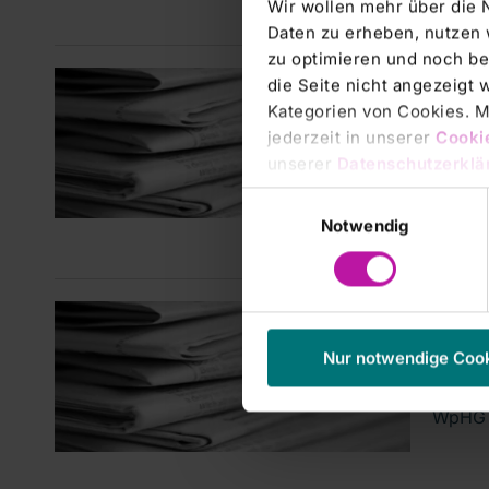
Wir wollen mehr über die 
Daten zu erheben, nutzen 
zu optimieren und noch be
Manage
die Seite nicht angezeigt
DGA
Kategorien von Cookies. Mi
jederzeit in unserer
Cooki
Angabe
unserer
Datenschutzerklä
Ehning
Einwilligungsauswahl
Notwendig
Manage
DGAP
Nur notwendige Coo
Mittei
WpHG D