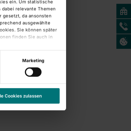
ies ein. Um statistische
s dabei relevante Themen
 gesetzt, da ansonsten
tsprechend ausgewählte
Cookies. Sie können später
onen finden Sie auch in
Marketing
le Cookies zulassen