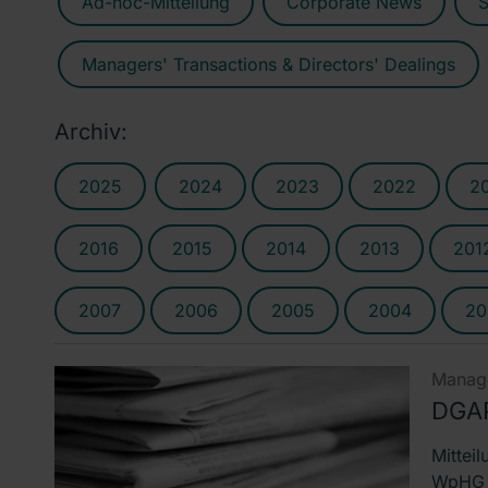
Ad-hoc-Mitteilung
Corporate News
S
Managers' Transactions & Directors' Dealings
Archiv:
2025
2024
2023
2022
2
2016
2015
2014
2013
201
2007
2006
2005
2004
20
Manage
DGAP
Mittei
WpHG D