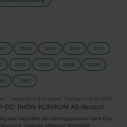
timmrechtsmitteilung
021
2020
2019
2018
2017
2
2011
2010
2009
2008
03
2002
rs' Transactions & Directors' Dealings |
05.08.2009
-DD: RHÖN-KLINIKUM AG deutsch
lung über Geschäfte von Führungspersonen nach §15a
irectors\'-Dealings-Mitteilung übermittelt