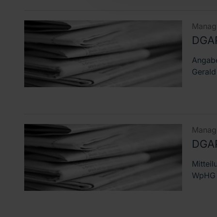
Manage
DGA
Angabe
Gerald
Manage
DGAP
Mittei
WpHG D