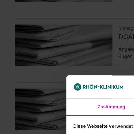
Manage
DGA
Angabe
Eugen 
Manage
DGAP
Zustimmung
Mittei
WpHG D
Diese Webseite verwendet