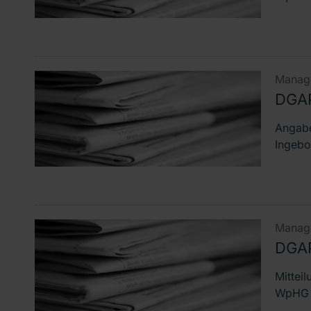
Manage
DGA
Angabe
Ingebo
Manage
DGAP
Mittei
WpHG D