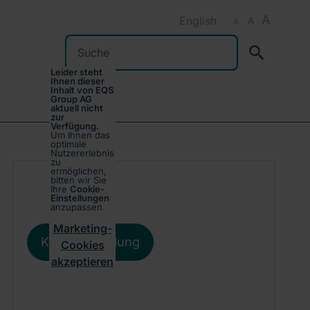
A
English
A
A
Suchen
Leider steht
Ihnen dieser
Inhalt von EQS
Group AG
aktuell nicht
zur
Verfügung.
Um Ihnen das
optimale
Nutzererlebnis
zu
ermöglichen,
bitten wir Sie
Ihre
Cookie-
Einstellungen
anzupassen.
Marketing-
Kursentwicklung
Cookies
akzeptieren