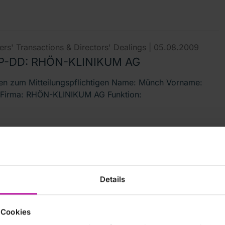
rs' Transactions & Directors' Dealings |
05.08.2009
P-DD: RHÖN-KLINIKUM AG
n zum Mitteilungspflichtigen Name: Münch Vorname:
Firma: RHÖN-KLINIKUM AG Funktion:
rs' Transactions & Directors' Dealings |
05.08.2009
-DD: RHÖN-KLINIKUM AG deutsch
Details
lung über Geschäfte von Führungspersonen nach §15a
irectors\'-Dealings-Mitteilung übermittelt
 Cookies