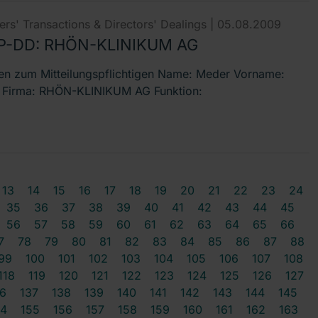
rs' Transactions & Directors' Dealings |
05.08.2009
P-DD: RHÖN-KLINIKUM AG
n zum Mitteilungspflichtigen Name: Meder Vorname:
 Firma: RHÖN-KLINIKUM AG Funktion:
13
14
15
16
17
18
19
20
21
22
23
24
35
36
37
38
39
40
41
42
43
44
45
56
57
58
59
60
61
62
63
64
65
66
7
78
79
80
81
82
83
84
85
86
87
88
99
100
101
102
103
104
105
106
107
108
118
119
120
121
122
123
124
125
126
127
6
137
138
139
140
141
142
143
144
145
54
155
156
157
158
159
160
161
162
163