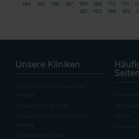
164
165
166
167
168
169
170
171
1
182
183
184
185
1
Unsere Kliniken
Häufi
Seite
RHÖN-KLINIKUM Campus Bad
Neustadt
Pressemel
Klinikum Frankfurt (Oder)
Stellenang
Universitätsklinikum Gießen und
Kliniken
Marburg
Investoren
Zentralklinik Bad Berka