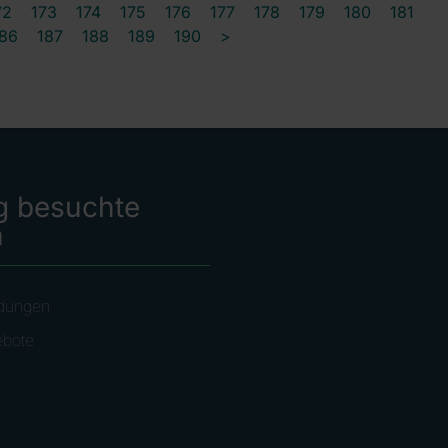
72
173
174
175
176
177
178
179
180
181
86
187
188
189
190
>
g besuchte
n
dungen
ebote