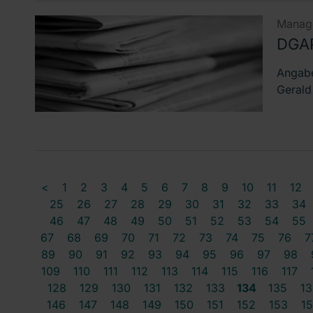
Manage
DGA
Angabe
Gerald
<
1
2
3
4
5
6
7
8
9
10
11
12
25
26
27
28
29
30
31
32
33
34
46
47
48
49
50
51
52
53
54
55
67
68
69
70
71
72
73
74
75
76
7
89
90
91
92
93
94
95
96
97
98
109
110
111
112
113
114
115
116
117
128
129
130
131
132
133
134
135
13
146
147
148
149
150
151
152
153
1