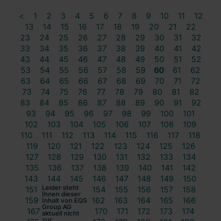
<
1
2
3
4
5
6
7
8
9
10
11
12
13
14
15
16
17
18
19
20
21
22
23
24
25
26
27
28
29
30
31
32
33
34
35
36
37
38
39
40
41
42
43
44
45
46
47
48
49
50
51
52
53
54
55
56
57
58
59
60
61
62
63
64
65
66
67
68
69
70
71
72
73
74
75
76
77
78
79
80
81
82
83
84
85
86
87
88
89
90
91
92
93
94
95
96
97
98
99
100
101
102
103
104
105
106
107
108
109
110
111
112
113
114
115
116
117
118
119
120
121
122
123
124
125
126
127
128
129
130
131
132
133
134
135
136
137
138
139
140
141
142
143
144
145
146
147
148
149
150
Leider steht
151
152
153
154
155
156
157
158
Ihnen dieser
159
160
161
162
163
164
165
166
Inhalt von EQS
Group AG
167
168
169
170
171
172
173
174
aktuell nicht
zur