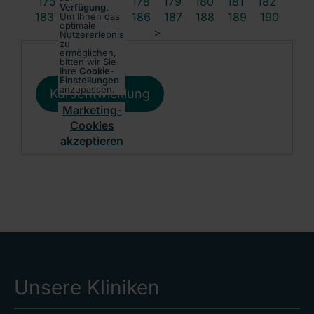
175
176
177
178
179
180
181
182
Verfügung.
183
184
185
186
187
188
189
190
Um Ihnen das
optimale
>
Nutzererlebnis
zu
ermöglichen,
bitten wir Sie
Ihre
Cookie-
Einstellungen
anzupassen.
Kursentwicklung
Marketing-
Cookies
akzeptieren
Unsere Kliniken