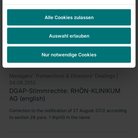
Managers' Transactions & Directors' Dealings |
04.09.2012
Alle Cookies zulassen
DGAP-Stimmrechte: RHÖN-KLINIKUM
AG (deutsch)
Auswahl erlauben
Korrektur der Veröffentlichung vom 27. August 2012 nach §
26 Abs. 1 WpHG Namens und im Auftrag der
Nur notwendige Cookies
Managers' Transactions & Directors' Dealings |
04.09.2012
DGAP-Stimmrechte: RHÖN-KLINIKUM
AG (english)
Correction to the notification of 27 August 2012 according
to section 26 para. 1 WpHG In the name