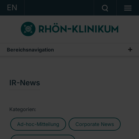
EN
KONZERN
KLINIKEN
KARRIERE
Bereichsnavigation
Publikationen & Präsentationen
INVESTOR RELATIONS
Geschäftsberichte
PRESSE
Zwischenberichte & Quartalsmitteilungen
IR-News
KONTAKT
Finanzberichte AG
Ein Unternehmen der RHÖN-KLINIKUM AG
IR-News
Kategorien:
Präsentationen & Conference Calls
Ad-hoc-Mitteilung
Corporate News