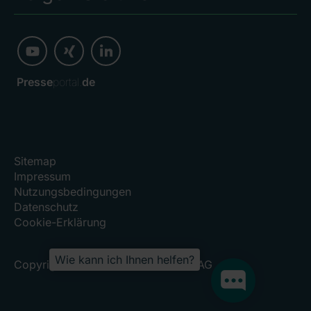
Presse
portal.
de
Sitemap
Impressum
Nutzungsbedingungen
Datenschutz
Cookie-Erklärung
Wie kann ich Ihnen helfen?
Copyright 2026, RHÖN-KLINIKUM AG