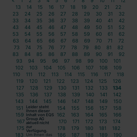
<
1
2
3
4
5
6
7
8
9
10
11
12
13
14
15
16
17
18
19
20
21
22
23
24
25
26
27
28
29
30
31
32
33
34
35
36
37
38
39
40
41
42
43
44
45
46
47
48
49
50
51
52
53
54
55
56
57
58
59
60
61
62
63
64
65
66
67
68
69
70
71
72
73
74
75
76
77
78
79
80
81
82
83
84
85
86
87
88
89
90
91
92
93
94
95
96
97
98
99
100
101
102
103
104
105
106
107
108
109
110
111
112
113
114
115
116
117
118
119
120
121
122
123
124
125
126
127
128
129
130
131
132
133
134
135
136
137
138
139
140
141
142
143
144
145
146
147
148
149
150
Leider steht
151
152
153
154
155
156
157
158
Ihnen dieser
159
160
161
162
163
164
165
166
Inhalt von EQS
Group AG
167
168
169
170
171
172
173
174
aktuell nicht
zur
175
176
177
178
179
180
181
182
Verfügung.
183
184
185
186
187
188
189
190
Um Ihnen das