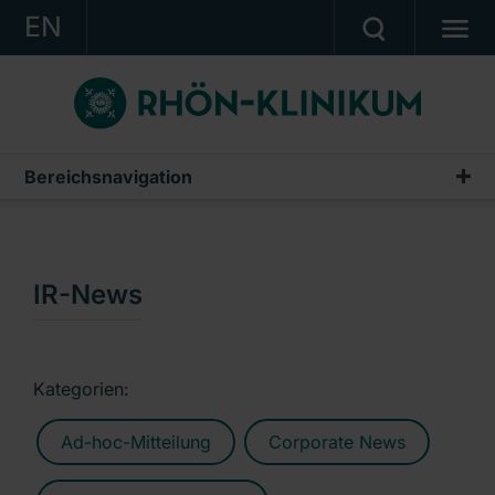
EN
KONZERN
KLINIKEN
KARRIERE
Bereichsnavigation
Publikationen & Präsentationen
INVESTOR RELATIONS
Geschäftsberichte
PRESSE
Zwischenberichte & Quartalsmitteilungen
IR-News
KONTAKT
Finanzberichte AG
Ein Unternehmen der RHÖN-KLINIKUM AG
IR-News
Kategorien:
Präsentationen & Conference Calls
Ad-hoc-Mitteilung
Corporate News