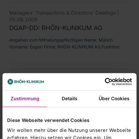
Managers' Transactions & Directors' Dealings |
05.08.2009
DGAP-DD: RHÖN-KLINIKUM AG
Angaben zum Mitteilungspflichtigen Name: Münch
Vorname: Eugen Firma: RHÖN-KLINIKUM AG Funktion:
Managers' Transactions & Directors' Dealings |
05.08.2009
DGAP-DD: RHÖN-KLINIKUM AG deutsch
Zustimmung
Details
Über Cookies
Mitteilung über Geschäfte von Führungspersonen nach
§15a WpHG Directors\'-Dealings-Mitteilung übermittelt
Diese Webseite verwendet Cookies
Wir wollen mehr über die Nutzung unserer Webseite
erfahren. Hierzu setzen wir Cookies ein. Um