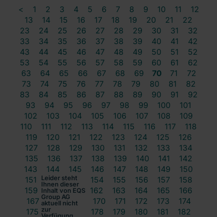
<
1
2
3
4
5
6
7
8
9
10
11
12
13
14
15
16
17
18
19
20
21
22
23
24
25
26
27
28
29
30
31
32
33
34
35
36
37
38
39
40
41
42
43
44
45
46
47
48
49
50
51
52
53
54
55
56
57
58
59
60
61
62
63
64
65
66
67
68
69
70
71
72
73
74
75
76
77
78
79
80
81
82
83
84
85
86
87
88
89
90
91
92
93
94
95
96
97
98
99
100
101
102
103
104
105
106
107
108
109
110
111
112
113
114
115
116
117
118
119
120
121
122
123
124
125
126
127
128
129
130
131
132
133
134
135
136
137
138
139
140
141
142
143
144
145
146
147
148
149
150
Leider steht
151
152
153
154
155
156
157
158
Ihnen dieser
159
160
161
162
163
164
165
166
Inhalt von EQS
Group AG
167
168
169
170
171
172
173
174
aktuell nicht
zur
175
176
177
178
179
180
181
182
Verfügung.