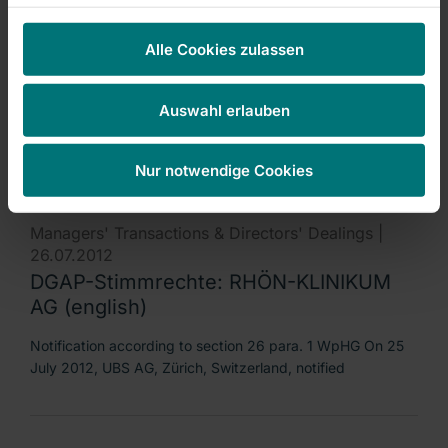
Managers' Transactions & Directors' Dealings |
26.07.2012
Alle Cookies zulassen
DGAP-Stimmrechte: RHÖN-KLINIKUM
AG (deutsch)
Auswahl erlauben
Veröffentlichung nach § 26 Abs. 1 WpHG Die UBS AG,
Zürich, Schweiz, hat uns am 25. Juli 2012 nach
Nur notwendige Cookies
Managers' Transactions & Directors' Dealings |
26.07.2012
DGAP-Stimmrechte: RHÖN-KLINIKUM
AG (english)
Notification according to section 26 para. 1 WpHG On 25
July 2012, UBS AG, Zürich, Switzerland, notified