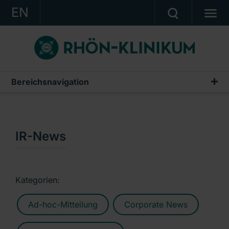
EN
KONZERN
KLINIKEN
KARRIERE
Bereichsnavigation
Publikationen & Präsentationen
INVESTOR RELATIONS
Geschäftsberichte
PRESSE
Zwischenberichte & Quartalsmitteilungen
IR-News
KONTAKT
Finanzberichte AG
Ein Unternehmen der RHÖN-KLINIKUM AG
IR-News
Kategorien:
Präsentationen & Conference Calls
Ad-hoc-Mitteilung
Corporate News