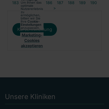
183
184
185
186
187
188
189
190
Um Ihnen das
optimale
>
Nutzererlebnis
zu
ermöglichen,
bitten wir Sie
Ihre
Cookie-
Einstellungen
anzupassen.
Kursentwicklung
Marketing-
Cookies
akzeptieren
Unsere Kliniken