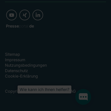
Presse
portal.
de
Sitemap
Impressum
Nutzungsbedingungen
Datenschutz
Cookie-Erklärung
Wie kann ich Ihnen helfen?
Copyright 2026, RHÖN-KLINIKUM AG