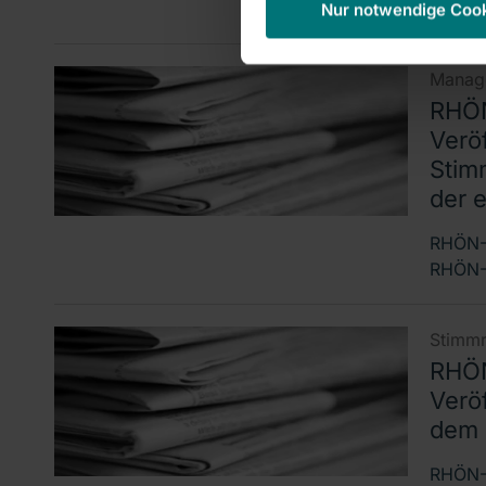
KLINI
Nur notwendige Coo
Manage
RHÖN
Verö
Stim
der 
RHÖN-K
RHÖN-K
Stimmr
RHÖN
Verö
dem 
RHÖN-K