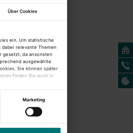
Über Cookies
ies ein. Um statistische
s dabei relevante Themen
 gesetzt, da ansonsten
tsprechend ausgewählte
Cookies. Sie können später
onen finden Sie auch in
Marketing