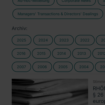
Ad-hoc-Mitteilung
Corporate News
S
Managers' Transactions & Directors' Dealings
Archiv:
2025
2024
2023
2022
2
2016
2015
2014
2013
201
2007
2006
2005
2004
20
Stimmr
RHÖN
§ 26
euro