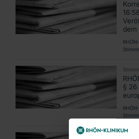
Korre
16:5
Verö
dem 
RHÖN-K
Stimmr
Stimmr
RHÖN
§ 26
euro
RHÖN-K
Stimmr
Corpor