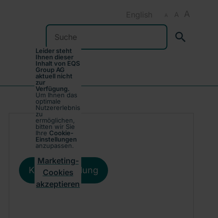
A
English
A
A
Suchen
Leider steht
Ihnen dieser
Inhalt von EQS
Group AG
aktuell nicht
zur
Verfügung.
Um Ihnen das
optimale
Nutzererlebnis
zu
ermöglichen,
bitten wir Sie
Ihre
Cookie-
Einstellungen
anzupassen.
Marketing-
Kursentwicklung
Cookies
akzeptieren