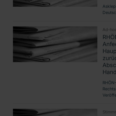
Asklep
Deutsc
Ad-hoc
RHÖN
Anfe
Haup
zurü
Absc
Hand
RHÖN-K
Rechts
Veröff
Stimmr