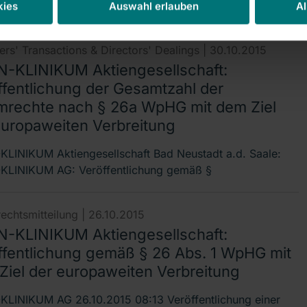
KUM
kies
Auswahl erlauben
Al
rs' Transactions & Directors' Dealings |
30.10.2015
-KLINIKUM Aktiengesellschaft:
ffentlichung der Gesamtzahl der
mrechte nach § 26a WpHG mit dem Ziel
europaweiten Verbreitung
LINIKUM Aktiengesellschaft Bad Neustadt a.d. Saale:
LINIKUM AG: Veröffentlichung gemäß §
echtsmitteilung |
26.10.2015
-KLINIKUM Aktiengesellschaft:
ffentlichung gemäß § 26 Abs. 1 WpHG mit
Ziel der europaweiten Verbreitung
LINIKUM AG 26.10.2015 08:13 Veröffentlichung einer