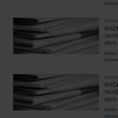
Stimmr
Stimmr
RHÖN
Verö
dem 
RHÖN-K
Stimmr
Stimmr
RHÖN
Verö
dem 
RHÖN-K
Stimmr