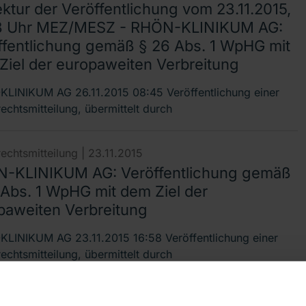
ktur der Veröffentlichung vom 23.11.2015,
8 Uhr MEZ/MESZ - RHÖN-KLINIKUM AG:
ffentlichung gemäß § 26 Abs. 1 WpHG mit
Ziel der europaweiten Verbreitung
LINIKUM AG 26.11.2015 08:45 Veröffentlichung einer
echtsmitteilung, übermittelt durch
echtsmitteilung |
23.11.2015
-KLINIKUM AG: Veröffentlichung gemäß
 Abs. 1 WpHG mit dem Ziel der
paweiten Verbreitung
LINIKUM AG 23.11.2015 16:58 Veröffentlichung einer
echtsmitteilung, übermittelt durch
ate News |
06.11.2015