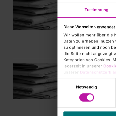
RHÖN
Zustimmung
dritt
plan
abge
Diese Webseite verwendet
Vors
Wir wollen mehr über die 
Daten zu erheben, nutzen 
DGAP-
zu optimieren und noch be
Quarta
die Seite nicht angezeigt
Kategorien von Cookies. Mi
jederzeit in unserer
Cooki
Corpor
unserer
Datenschutzerklä
RHÖN
für d
Einwilligungsauswahl
Notwendig
erwe
Ress
DGAP-
Person