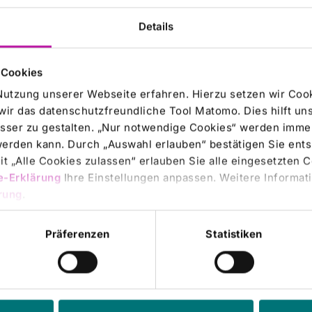
-KLINIKUM AG: Zwischenbericht zum
Details
en Quartal 2015: Geschäft entwickelt sich
mäßig - zweites Aktienrückkaufprogramm
schlossen - neuer Ressortzuschnitt im
 Cookies
tand
Nutzung unserer Webseite erfahren. Hierzu setzen wir Cook
wir das datenschutzfreundliche Tool Matomo. Dies hilft un
News: RHÖN-KLINIKUM AG / Schlagwort(e):
sser zu gestalten. „Nur notwendige Cookies“ werden immer
lsergebnis/Quartalsergebnis2015-11-06 / 07:00 Corporate
 werden kann. Durch „Auswahl erlauben“ bestätigen Sie en
t „Alle Cookies zulassen“ erlauben Sie alle eingesetzten 
e-Erklärung
Ihre Einstellungen anpassen. Weitere Informati
ate News |
05.11.2015
rung
.
-KLINIKUM AG stellt sich organisatorisch
ie Zukunft auf - Prof. Dr. Bernd Griewing
Präferenzen
Statistiken
itert Vorstand - Anpassung der
ortverantwortung und Vertragslaufzeiten
News: RHÖN-KLINIKUM AG / Schlagwort(e):
alie/Personalie2015-11-05 / 16:30 Corporate NewsRHÖN-