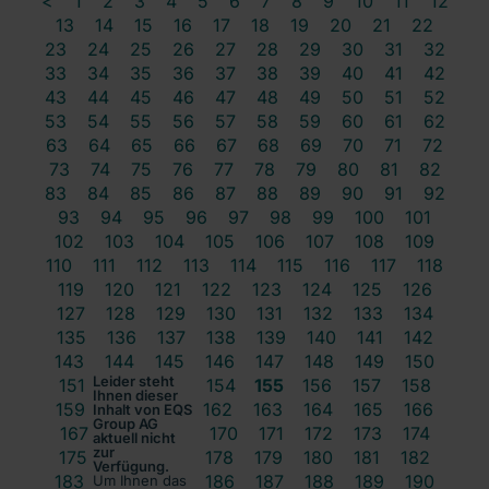
<
1
2
3
4
5
6
7
8
9
10
11
12
13
14
15
16
17
18
19
20
21
22
23
24
25
26
27
28
29
30
31
32
33
34
35
36
37
38
39
40
41
42
43
44
45
46
47
48
49
50
51
52
53
54
55
56
57
58
59
60
61
62
63
64
65
66
67
68
69
70
71
72
73
74
75
76
77
78
79
80
81
82
83
84
85
86
87
88
89
90
91
92
93
94
95
96
97
98
99
100
101
102
103
104
105
106
107
108
109
110
111
112
113
114
115
116
117
118
119
120
121
122
123
124
125
126
127
128
129
130
131
132
133
134
135
136
137
138
139
140
141
142
143
144
145
146
147
148
149
150
Leider steht
151
152
153
154
155
156
157
158
Ihnen dieser
159
160
161
162
163
164
165
166
Inhalt von EQS
Group AG
167
168
169
170
171
172
173
174
aktuell nicht
zur
175
176
177
178
179
180
181
182
Verfügung.
183
184
185
186
187
188
189
190
Um Ihnen das