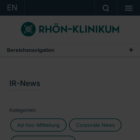
EN
KONZERN
KLINIKEN
KARRIERE
Bereichsnavigation
Publikationen & Präsentationen
INVESTOR RELATIONS
Geschäftsberichte
PRESSE
Zwischenberichte & Quartalsmitteilungen
IR-News
KONTAKT
Finanzberichte AG
Ein Unternehmen der RHÖN-KLINIKUM AG
IR-News
Kategorien:
Präsentationen & Conference Calls
Ad-hoc-Mitteilung
Corporate News