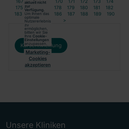
167
168
169
170
171
172
173
174
aktuell nicht
zur
175
176
177
178
179
180
181
182
Verfügung.
183
184
185
186
187
188
189
190
Um Ihnen das
optimale
>
Nutzererlebnis
zu
ermöglichen,
bitten wir Sie
Ihre
Cookie-
Einstellungen
anzupassen.
Kursentwicklung
Marketing-
Cookies
akzeptieren
Unsere Kliniken