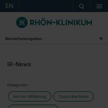
EN
KONZERN
KLINIKEN
KARRIERE
Bereichsnavigation
Publikationen & Präsentationen
INVESTOR RELATIONS
Geschäftsberichte
PRESSE
Zwischenberichte & Quartalsmitteilungen
IR-News
KONTAKT
Finanzberichte AG
Ein Unternehmen der RHÖN-KLINIKUM AG
IR-News
Kategorien:
Präsentationen & Conference Calls
Ad-hoc-Mitteilung
Corporate News