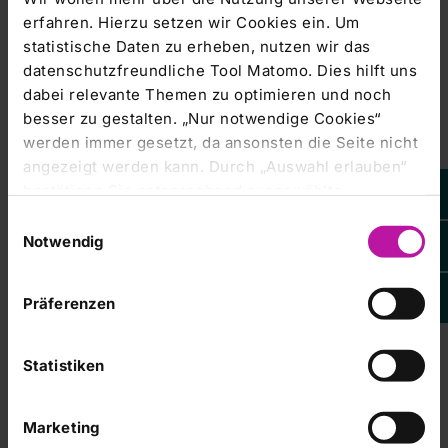
erfahren. Hierzu setzen wir Cookies ein. Um
Corporate News |
10.06.2009
statistische Daten zu erheben, nutzen wir das
RHÖN-KLINIKUM AG:
datenschutzfreundliche Tool Matomo. Dies hilft uns
Hauptversammlung in Frankfurt/Main -
dabei relevante Themen zu optimieren und noch
KORREKTURMELDUNG
besser zu gestalten. „Nur notwendige Cookies“
werden immer gesetzt, da ansonsten die Seite nicht
RHÖN-KLINIKUM AG / Hauptversammlung
angezeigt werden kann. Durch „Auswahl erlauben“
Veröffentlichung einer Corporate News, übermittelt durch
bestätigen Sie entsprechend ausgewählte
die DGAP
Kategorien von Cookies. Mit „Alle Cookies zulassen“
Einwilligungsauswahl
erlauben Sie alle eingesetzten Cookies. Sie können
Notwendig
Managers' Transactions & Directors' Dealings |
später jederzeit in unserer
Cookie-Erklärung
Ihre
10.06.2009
Einstellungen anpassen. Weitere Informationen
Präferenzen
DGAP-News: RHÖN-KLINIKUM AG
finden Sie auch in unserer
Datenschutzerklärung
.
(deutsch)
Statistiken
Korrekturmeldung Sehr geehrte Damen und Herren,
bezugnehmend auf unsere Presseinformation -
Marketing