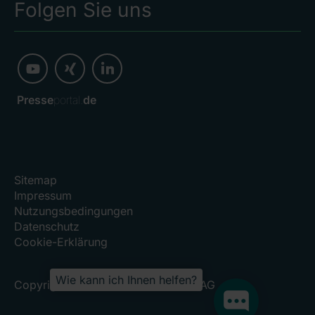
Folgen Sie uns
Presse
portal.
de
Sitemap
Impressum
Nutzungsbedingungen
Datenschutz
Cookie-Erklärung
Wie kann ich Ihnen helfen?
Copyright 2026, RHÖN-KLINIKUM AG