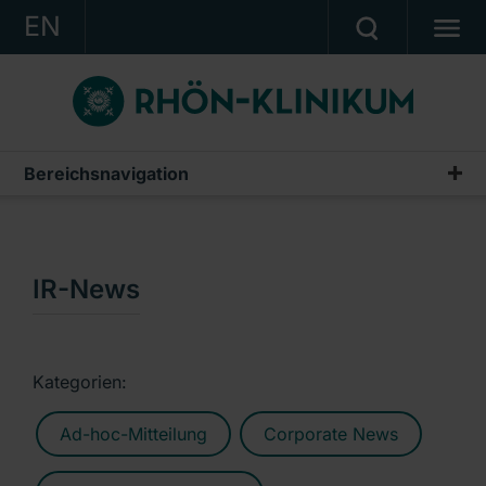
EN
KONZERN
KLINIKEN
KARRIERE
Bereichsnavigation
Publikationen & Präsentationen
INVESTOR RELATIONS
Geschäftsberichte
PRESSE
Zwischenberichte & Quartalsmitteilungen
IR-News
KONTAKT
Finanzberichte AG
Ein Unternehmen der RHÖN-KLINIKUM AG
IR-News
Kategorien:
Präsentationen & Conference Calls
Ad-hoc-Mitteilung
Corporate News