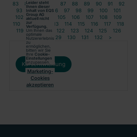
Leider steht
83
84
85
86
87
88
89
90
91
92
Ihnen dieser
93
94
95
96
97
98
99
100
101
Inhalt von EQS
Group AG
102
103
104
105
106
107
108
109
aktuell nicht
zur
110
111
112
113
114
115
116
117
118
Verfügung.
119
120
121
122
123
124
125
126
Um Ihnen das
optimale
127
128
129
130
131
132
>
Nutzererlebnis
zu
ermöglichen,
bitten wir Sie
Ihre
Cookie-
Einstellungen
anzupassen.
Kursentwicklung
Marketing-
Cookies
akzeptieren