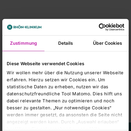
Managers' Transactions & Directors' Dealings |
16.10.2014
DGAP-DD: RHÖN-KLINIKUM AG deutsch
Zustimmung
Details
Über Cookies
Mitteilung über Geschäfte von Führungspersonen nach
§15a WpHG Directors\'-Dealings-Mitteilung übermittelt
Diese Webseite verwendet Cookies
Wir wollen mehr über die Nutzung unserer Webseite
erfahren. Hierzu setzen wir Cookies ein. Um
statistische Daten zu erheben, nutzen wir das
Managers' Transactions & Directors' Dealings |
datenschutzfreundliche Tool Matomo. Dies hilft uns
16.10.2014
dabei relevante Themen zu optimieren und noch
DGAP-DD: RHÖN-KLINIKUM AG deutsch
besser zu gestalten. „Nur notwendige Cookies“
werden immer gesetzt, da ansonsten die Seite nicht
Mitteilung über Geschäfte von Führungspersonen nach
§15a WpHG Directors\'-Dealings-Mitteilung übermittelt
angezeigt werden kann. Durch „Auswahl erlauben“
bestätigen Sie entsprechend ausgewählte