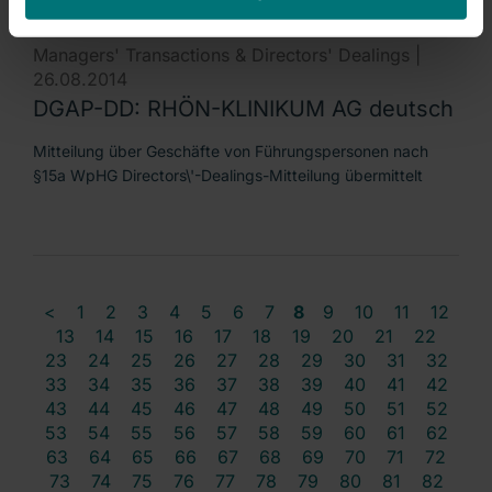
Managers' Transactions & Directors' Dealings |
26.08.2014
DGAP-DD: RHÖN-KLINIKUM AG deutsch
Mitteilung über Geschäfte von Führungspersonen nach
§15a WpHG Directors\'-Dealings-Mitteilung übermittelt
<
1
2
3
4
5
6
7
8
9
10
11
12
13
14
15
16
17
18
19
20
21
22
23
24
25
26
27
28
29
30
31
32
33
34
35
36
37
38
39
40
41
42
43
44
45
46
47
48
49
50
51
52
53
54
55
56
57
58
59
60
61
62
63
64
65
66
67
68
69
70
71
72
73
74
75
76
77
78
79
80
81
82