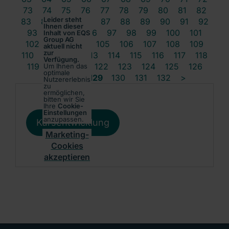
73
74
75
76
77
78
79
80
81
82
Leider steht
83
84
85
86
87
88
89
90
91
92
Ihnen dieser
93
94
95
96
97
98
99
100
101
Inhalt von EQS
Group AG
102
103
104
105
106
107
108
109
aktuell nicht
zur
110
111
112
113
114
115
116
117
118
Verfügung.
119
120
121
122
123
124
125
126
Um Ihnen das
optimale
127
128
129
130
131
132
>
Nutzererlebnis
zu
ermöglichen,
bitten wir Sie
Ihre
Cookie-
Einstellungen
anzupassen.
Kursentwicklung
Marketing-
Cookies
akzeptieren