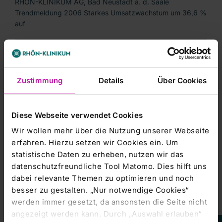
RHÖN-KLINIKUM AG, Bad Neustadt a. d. Saale
Trendmeldung 2006 Starkes Umsatzwachstum um 36,6 %
auf
Managers' Transactions & Directors' Dealings |
09.02.2007
Franklin Mutual Advisers erhöht
Zustimmung
Details
Über Cookies
Stimmrechtsanteil an Rhön-Klinikum auf
5,07%
Diese Webseite verwendet Cookies
BAD NEUSTADT (dpa-AFX) - Der Investor Franklin Mutual
Wir wollen mehr über die Nutzung unserer Webseite
Advisers hat seine Beteiligung am Klinikbetreiber
erfahren. Hierzu setzen wir Cookies ein. Um
statistische Daten zu erheben, nutzen wir das
Managers' Transactions & Directors' Dealings |
datenschutzfreundliche Tool Matomo. Dies hilft uns
09.02.2007
dabei relevante Themen zu optimieren und noch
DGAP-Stimmrechte: RHÖN-KLINIKUM
besser zu gestalten. „Nur notwendige Cookies“
AG (deutsch)
werden immer gesetzt, da ansonsten die Seite nicht
angezeigt werden kann. Durch „Auswahl erlauben“
Die Franklin Mutual Advisers, LLC, Short Hills, USA, hat uns