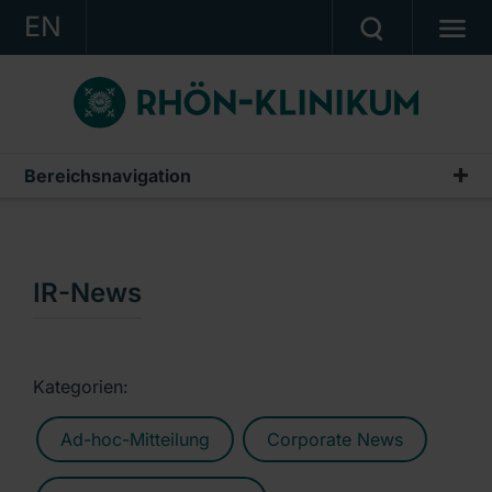
EN
KONZERN
KLINIKEN
KARRIERE
Bereichsnavigation
Publikationen & Präsentationen
INVESTOR RELATIONS
Geschäftsberichte
PRESSE
Zwischenberichte & Quartalsmitteilungen
IR-News
KONTAKT
Finanzberichte AG
Ein Unternehmen der RHÖN-KLINIKUM AG
IR-News
Kategorien:
Präsentationen & Conference Calls
Ad-hoc-Mitteilung
Corporate News