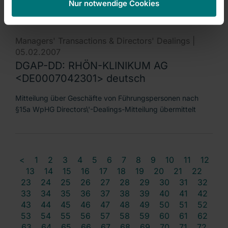
Nur notwendige Cookies
Managers' Transactions & Directors' Dealings |
05.02.2007
DGAP-DD: RHÖN-KLINIKUM AG
<DE0007042301> deutsch
Mitteilung über Geschäfte von Führungspersonen nach
§15a WpHG Directors\'-Dealings-Mitteilung übermittelt
<
1
2
3
4
5
6
7
8
9
10
11
12
13
14
15
16
17
18
19
20
21
22
23
24
25
26
27
28
29
30
31
32
33
34
35
36
37
38
39
40
41
42
43
44
45
46
47
48
49
50
51
52
53
54
55
56
57
58
59
60
61
62
63
64
65
66
67
68
69
70
71
72