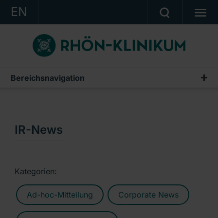
EN
KONZERN
KLINIKEN
KARRIERE
Bereichsnavigation
Publikationen & Präsentationen
INVESTOR RELATIONS
Geschäftsberichte
PRESSE
Zwischenberichte & Quartalsmitteilungen
IR-News
KONTAKT
Finanzberichte AG
Ein Unternehmen der RHÖN-KLINIKUM AG
IR-News
Kategorien:
Präsentationen & Conference Calls
Ad-hoc-Mitteilung
Corporate News