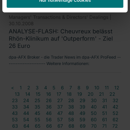
Managers' Transactions & Directors' Dealings |
30.10.2008
ANALYSE-FLASH: Cheuvreux belässt
Rhön-Klinikum auf 'Outperform' - Ziel
26 Euro
dpa-AFX Broker - die Trader News im dpa-AFX ProFeed --
--------------------- Weitere Informationen:
<
1
2
3
4
5
6
7
8
9
10
11
12
13
14
15
16
17
18
19
20
21
22
23
24
25
26
27
28
29
30
31
32
33
34
35
36
37
38
39
40
41
42
43
44
45
46
47
48
49
50
51
52
53
54
55
56
57
58
59
60
61
62
63
64
65
66
67
68
69
70
71
72