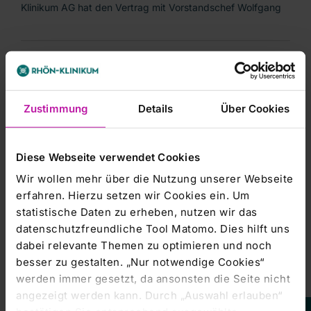
Klinikum AG hat den Vertrag mit Vorstandschef Wolfgang
Managers' Transactions & Directors' Dealings |
03.11.2008
DGAP-News: RHÖN-KLINIKUM AG
Zustimmung
Details
Über Cookies
(deutsch)
Bad Neustadt a. d. Saale, den 3. November 2008 ----- Die
Diese Webseite verwendet Cookies
RHÖN-KLINIKUM AG hat beschlossen, ihr medizinisches
Wir wollen mehr über die Nutzung unserer Webseite
erfahren. Hierzu setzen wir Cookies ein. Um
Managers' Transactions & Directors' Dealings |
statistische Daten zu erheben, nutzen wir das
03.11.2008
datenschutzfreundliche Tool Matomo. Dies hilft uns
DGAP-News: RHÖN-KLINIKUM AG
dabei relevante Themen zu optimieren und noch
(english)
besser zu gestalten. „Nur notwendige Cookies“
werden immer gesetzt, da ansonsten die Seite nicht
Bad Neustadt a. d. Saale, 3 November 2008 --- RHÖN-
angezeigt werden kann. Durch „Auswahl erlauben“
KLINIKUM AG has decided to further develop its medical