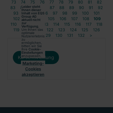
73
74
75
76
77
78
79
80
81
82
Leider steht
83
84
85
86
87
88
89
90
91
92
Ihnen dieser
93
94
95
96
97
98
99
100
101
Inhalt von EQS
Group AG
102
103
104
105
106
107
108
109
aktuell nicht
zur
110
111
112
113
114
115
116
117
118
Verfügung.
119
120
121
122
123
124
125
126
Um Ihnen das
optimale
127
128
129
130
131
132
>
Nutzererlebnis
zu
ermöglichen,
bitten wir Sie
Ihre
Cookie-
Einstellungen
anzupassen.
Kursentwicklung
Marketing-
Cookies
akzeptieren