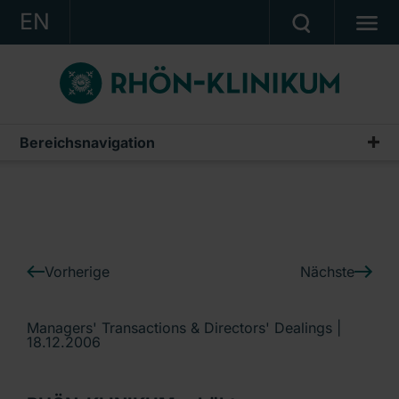
EN
KONZERN
KLINIKEN
KARRIERE
Bereichsnavigation
IR-News
INVESTOR RELATIONS
PRESSE
KONTAKT
Vorherige
Nächste
Ein Unternehmen der RHÖN-KLINIKUM AG
Managers' Transactions & Directors' Dealings |
18.12.2006