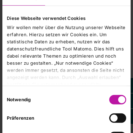
unterdessen die Prognose für den
Diese Webseite verwendet Cookies
Jahresüberschuss 2007 von 100 Millionen Euro./sk/sbi
Wir wollen mehr über die Nutzung unserer Webseite
erfahren. Hierzu setzen wir Cookies ein. Um
statistische Daten zu erheben, nutzen wir das
Leider steht
Ihnen dieser
datenschutzfreundliche Tool Matomo. Dies hilft uns
Inhalt von EQS
Group AG
dabei relevante Themen zu optimieren und noch
aktuell nicht
zur
besser zu gestalten. „Nur notwendige Cookies“
Verfügung.
werden immer gesetzt, da ansonsten die Seite nicht
Um Ihnen das
Weitere Informationen: www.dpa-AFX.de
optimale
angezeigt werden kann. Durch „Auswahl erlauben“
Nutzererlebnis
zu
bestätigen Sie entsprechend ausgewählte
ermöglichen,
bitten wir Sie
Kategorien von Cookies. Mit „Alle Cookies zulassen“
Einwilligungsauswahl
Ihre
Cookie-
Einstellungen
erlauben Sie alle eingesetzten Cookies. Sie können
Notwendig
anzupassen.
Kursentwicklung
später jederzeit in unserer
Cookie-Erklärung
Ihre
Marketing-
Einstellungen anpassen. Weitere Informationen
Cookies
Präferenzen
finden Sie auch in unserer
Datenschutzerklärung
.
akzeptieren