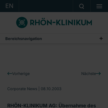
EN
KONZERN
KLINIKEN
KARRIERE
Bereichsnavigation
IR-News
INVESTOR RELATIONS
PRESSE
KONTAKT
Vorherige
Nächste
Ein Unternehmen der RHÖN-KLINIKUM AG
Corporate News |
08.10.2003
RHÖN-KLINIKUM AG: Übernahme des