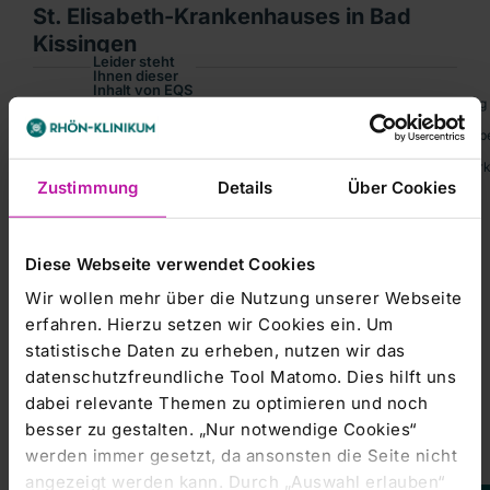
St. Elisabeth-Krankenhauses in Bad
Kissingen
Leider steht
Ihnen dieser
Inhalt von EQS
Corporate-News übermittelt durch die DGAP.Für den Inhalt der Mitteilung i
Group AG
aktuell nicht
zur
RHÖN-KLINIKUM AG, Bad Neustadt a.d. Saale:- Übernahme des St. Elisabet
Verfügung.
Um Ihnen das
WKN: 704230; ISIN: DE0007042301; Index: MDAXNotiert: Amtlicher Markt
optimale
Zustimmung
Details
Über Cookies
Nutzererlebnis
zu
ermöglichen,
bitten wir Sie
Ihre
Cookie-
Einstellungen
Diese Webseite verwendet Cookies
anzupassen.
Kursentwicklung
Wir wollen mehr über die Nutzung unserer Webseite
Marketing-
erfahren. Hierzu setzen wir Cookies ein. Um
Cookies
statistische Daten zu erheben, nutzen wir das
akzeptieren
datenschutzfreundliche Tool Matomo. Dies hilft uns
dabei relevante Themen zu optimieren und noch
besser zu gestalten. „Nur notwendige Cookies“
werden immer gesetzt, da ansonsten die Seite nicht
angezeigt werden kann. Durch „Auswahl erlauben“