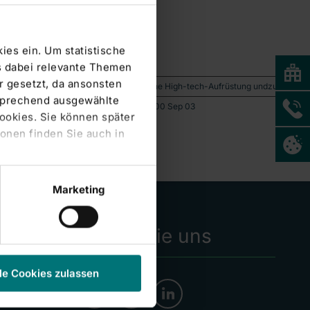
ingen
ies ein. Um statistische
s dabei relevante Themen
 gesetzt, da ansonsten
mfassende Investitionen in medizinische High-tech-Aufrüstung undzukunftssi-c
tsprechend ausgewählte
 Düsseldorf, Hamburg und Stuttgart120700 Sep 03
Cookies. Sie können später
onen finden Sie auch in
Marketing
Folgen Sie uns
le Cookies zulassen