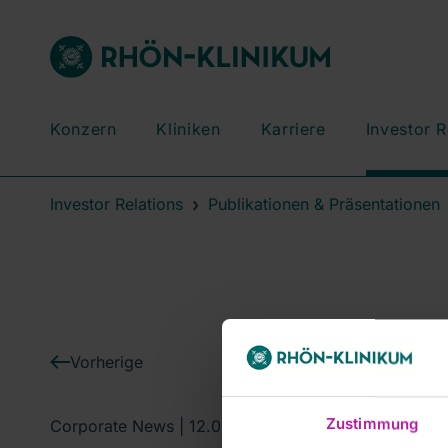
Konzern
Kliniken
Karriere
Investor R
Investor Relations
Publikationen & Präsentationen
Vorherige
Zustimmung
Corporate News |
12.09.2003