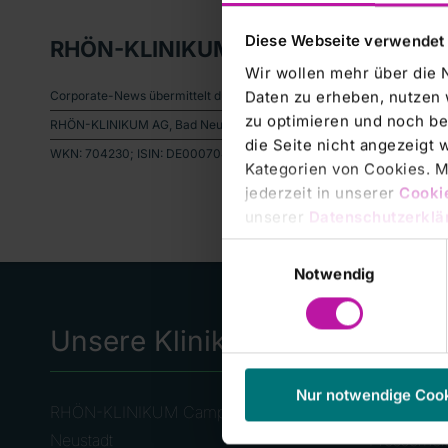
Diese Webseite verwendet
RHÖN-KLINIKUM AG: Übernahme des S
Wir wollen mehr über die 
Daten zu erheben, nutzen 
Corporate-News übermittelt durch die DGAP.Für den Inhalt der Mitteilu
zu optimieren und noch be
RHÖN-KLINIKUM AG, Bad Neustadt a.d. Saale:- Übernahme des St. Elisa
die Seite nicht angezeigt
WKN: 704230; ISIN: DE0007042301; Index: MDAXNotiert: Amtlicher Ma
Kategorien von Cookies. Mi
jederzeit in unserer
Cooki
unserer
Datenschutzerklä
Einwilligungsauswahl
Notwendig
Unsere Kliniken
Häufi
Seite
Nur notwendige Coo
RHÖN-KLINIKUM Campus Bad
Neustadt
Pressemel