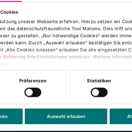
 Cookies
t. Elisabeth-Krankenhauses in Bad Kiss
Nutzung unserer Webseite erfahren. Hierzu setzen wir Cook
wir das datenschutzfreundliche Tool Matomo. Dies hilft un
ng ist der Emittent verantwortlich.
sser zu gestalten. „Nur notwendige Cookies“ werden immer
beth-Krankenhauses in Bad Kissingen- Notarieller Kaufvertrag geschlossen- U
 werden kann. Durch „Auswahl erlauben“ bestätigen Sie en
rkt in Frankfurt (Prime Standard) und München;Freiverkehrin Berlin-Bremen,
t „Alle Cookies zulassen“ erlauben Sie alle eingesetzten 
e-Erklärung
Ihre Einstellungen anpassen. Weitere Informati
rung
.
Präferenzen
Statistiken
g besuchte
n
kies
Auswahl erlauben
Al
dungen