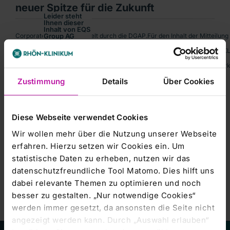
neuer Spitze für die Zukunft
Leider steht
Ihnen dieser
Inhalt von EQS
Corporate-News übermittelt durch die DGAP.Für den Inhalt der Mitteilung i
Group AG
aktuell nicht
zur
RHÖN-KLINIKUM AG rüstet sich mit neuer Spitze für die ZukunftRHÖN-KLIN
Verfügung.
Um Ihnen das
WKN: 704233; ISIN: DE0007042335; Index: MDAXNotiert: Amtlicher Markt 
optimale
Nutzererlebnis
Zustimmung
Details
Über Cookies
zu
ermöglichen,
bitten wir Sie
Ihre
Cookie-
Einstellungen
anzupassen.
Diese Webseite verwendet Cookies
Kursentwicklung
Marketing-
Wir wollen mehr über die Nutzung unserer Webseite
Cookies
erfahren. Hierzu setzen wir Cookies ein. Um
akzeptieren
statistische Daten zu erheben, nutzen wir das
datenschutzfreundliche Tool Matomo. Dies hilft uns
dabei relevante Themen zu optimieren und noch
besser zu gestalten. „Nur notwendige Cookies“
werden immer gesetzt, da ansonsten die Seite nicht
angezeigt werden kann. Durch „Auswahl erlauben“