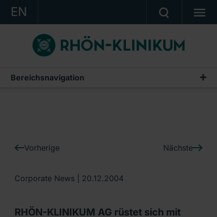
EN
KONZERN
KLINIKEN
KARRIERE
Bereichsnavigation
IR-News
INVESTOR RELATIONS
PRESSE
KONTAKT
Vorherige
Nächste
Ein Unternehmen der RHÖN-KLINIKUM AG
Corporate News |
20.12.2004
RHÖN-KLINIKUM AG rüstet sich mit