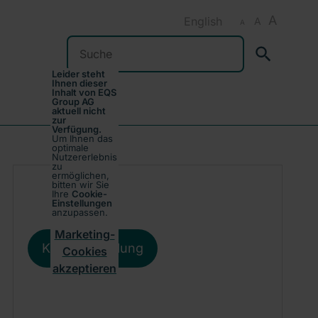
A
English
A
A
Suchen
Leider steht
Ihnen dieser
Inhalt von EQS
Group AG
aktuell nicht
zur
Verfügung.
Um Ihnen das
optimale
Nutzererlebnis
zu
ermöglichen,
bitten wir Sie
Ihre
Cookie-
Einstellungen
anzupassen.
Marketing-
Kursentwicklung
Cookies
akzeptieren