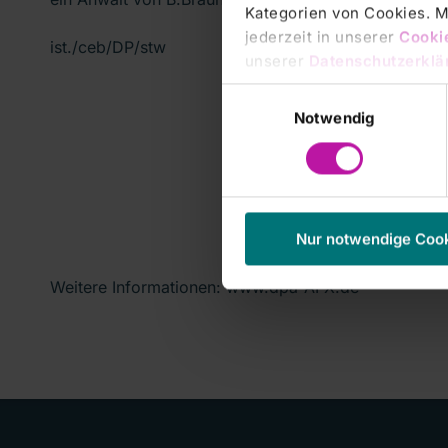
Kategorien von Cookies. Mi
jederzeit in unserer
Cooki
ist./ceb/DP/stw
unserer
Datenschutzerklä
Einwilligungsauswahl
Notwendig
Nur notwendige Coo
Weitere Informationen: www.dpa-AFX.de