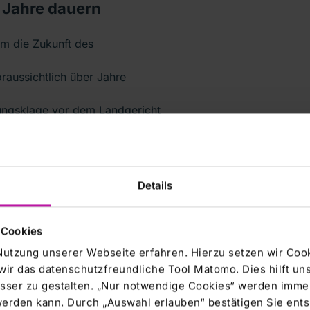
 Jahre dauern
m die Zukunft des
aussichtlich über Jahre
tungsklage vor dem Landgericht
e weitere angekündigt. Bei
nander verkeilt. Während die
Details
<DAX.ETR> Fresenius SE <FRE.ETR>
 Cookies
 und Asklepios genau dieses
Nutzung unserer Webseite erfahren. Hierzu setzen wir Cook
wir das datenschutzfreundliche Tool Matomo. Dies hilft un
er Hauptversammlung im Juni
sser zu gestalten. „Nur notwendige Cookies“ werden immer
 werden kann. Durch „Auswahl erlauben“ bestätigen Sie en
ng ausgeschlossen worden