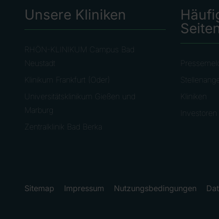
Unsere Kliniken
Häufi
Seite
RHÖN-KLINIKUM Campus Bad
Neustadt
Pressemel
Klinikum Frankfurt (Oder)
Stellenang
Universitätsklinikum Gießen und
Kliniken
Marburg
Investoren
Zentralklinik Bad Berka
Sitemap
Impressum
Nutzungsbedingungen
Dat