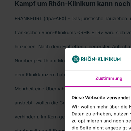
Kampf um Rhön-Klinikum kann noch
FRANKFURT (dpa-AFX) - Das juristische Tauziehen u
fränkischen Rhön-Klinikums <RHK.ETR> wird sich vor
hinziehen. Nach dem Eintreffen einer ersten Anfech
Nürnberg-Fürth am Montag ist bereits mindestens ein
dem Klinikkonzern haben sich die Großaktionäre inei
Zustimmung
Mehrheit eine Übernahme durch den Dax-Konzern 
Diese Webseite verwendet
anstrebt, wollen die Großaktionäre B.Braun Holding
Wir wollen mehr über die 
Daten zu erheben, nutzen 
verhindern. Im Kern geht es um die Frage, ob bei d
zu optimieren und noch be
die Seite nicht angezeigt
ein Anwalt von B.Braun zu Recht von der Abstimmu