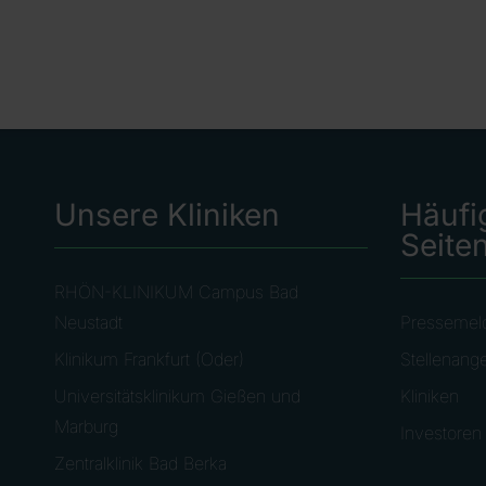
Unsere Kliniken
Häufi
Seite
RHÖN-KLINIKUM Campus Bad
Neustadt
Pressemel
Klinikum Frankfurt (Oder)
Stellenang
Universitätsklinikum Gießen und
Kliniken
Marburg
Investoren
Zentralklinik Bad Berka