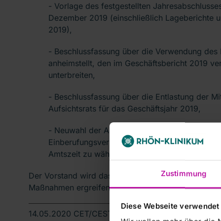
- Vorlage des festgestellten Jahresabschlusse
Dezember 2019 (einschließlich Lageberichte un
2019),
- Beschlussfassung über die Verwendung des 
anheimstellt, den im Geschäftsbericht 2019 v
unterbreiten,
- Beschlussfassung über die Entlastung der Mi
Aufsichtsrats für das Geschäftsjahr 2019,
- Neuwahl der Anteilseignervertreter im Aufsic
Einberufungsverlangen von B. Braun vorgesch
Amtszeit zu wählen.
Zustimmung
Der Vorstand wird das Ergänzungsverlangen von B. B
Maßnahmen ergreifen.
Diese Webseite verwendet
14.05.2020 CET/CEST Die DGAP Distributionsservic