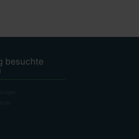
g besuchte
n
dungen
ebote