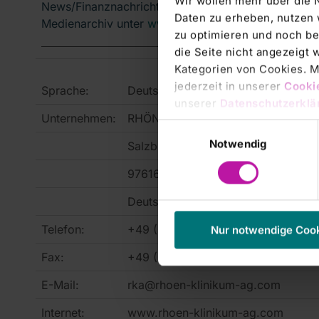
Wir wollen mehr über die 
News/Finanznachrichten und Pressemitteilungen.
Daten zu erheben, nutzen 
Medienarchiv unter
www.dgap.de
zu optimieren und noch be
die Seite nicht angezeigt
Kategorien von Cookies. Mi
jederzeit in unserer
Cooki
Sprache:
Deutsch
unserer
Datenschutzerklä
Unternehmen:
RHÖN-KLINIKUM Aktiengesellschaf
Einwilligungsauswahl
Notwendig
Salzburger Leite 1
97616 Bad Neustadt a.d.Saale
Deutschland
Telefon:
+49 (0)9771 - 65-0
Nur notwendige Coo
Fax:
+49 (0)9771 - 97 467
E-Mail:
rka@rhoen-klinikum-ag.com
Internet:
www.rhoen-klinikum-ag.com