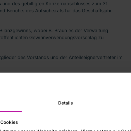
s und des gebilligten Konzernabschlusses zum 31.
d Berichts des Aufsichtsrats für das Geschäftsjahr
Bilanzgewinns, wobei B. Braun es der Verwaltung
eröffentlichten Gewinnverwendungsvorschlag zu
tglieder des Vorstands und der Anteilseignervertreter im
htsrat, wobei vorgeschlagen wird, die bereits im
lagenen Kandidaten für die gesetzliche Höchstdauer der
Details
raun sorgfältig prüfen und die rechtlich erforderlichen
 Cookies
es umfassen gesetzliche Meldepflichten, Corporate