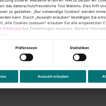
Nutzung unserer Webseite erfahren. Hierzu setzen wir Cook
wir das datenschutzfreundliche Tool Matomo. Dies hilft un
sser zu gestalten. „Nur notwendige Cookies“ werden immer
 werden kann. Durch „Auswahl erlauben“ bestätigen Sie en
t „Alle Cookies zulassen“ erlauben Sie alle eingesetzten 
e-Erklärung
Ihre Einstellungen anpassen. Weitere Informati
rung
.
t
Präferenzen
Statistiken
kies
Auswahl erlauben
Al