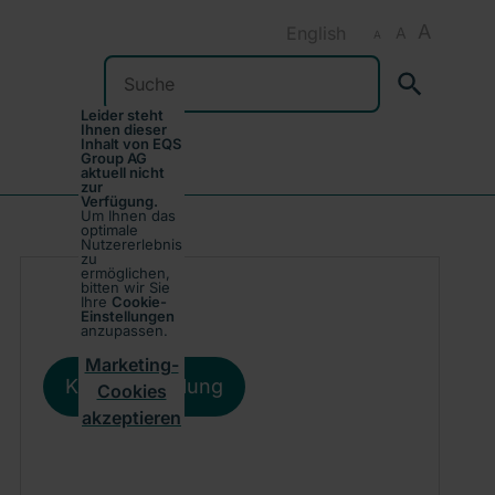
A
English
A
A
Suchen
Leider steht
Ihnen dieser
Inhalt von EQS
Group AG
aktuell nicht
zur
Verfügung.
Um Ihnen das
optimale
Nutzererlebnis
zu
ermöglichen,
bitten wir Sie
Ihre
Cookie-
Einstellungen
anzupassen.
Marketing-
Kursentwicklung
Cookies
akzeptieren