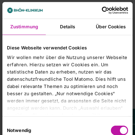
-----------------------
Zustimmung
Details
Über Cookies
dpa-AFX Broker - die Trader News von dpa-AFX
Diese Webseite verwendet Cookies
-----------------------
Wir wollen mehr über die Nutzung unserer Webseite
erfahren. Hierzu setzen wir Cookies ein. Um
statistische Daten zu erheben, nutzen wir das
datenschutzfreundliche Tool Matomo. Dies hilft uns
dabei relevante Themen zu optimieren und noch
besser zu gestalten. „Nur notwendige Cookies“
werden immer gesetzt, da ansonsten die Seite nicht
Leider steht
Ihnen dieser
angezeigt werden kann. Durch „Auswahl erlauben“
Inhalt von EQS
Group AG
bestätigen Sie entsprechend ausgewählte
aktuell nicht
Kategorien von Cookies. Mit „Alle Cookies zulassen“
zur
Einwilligungsauswahl
Verfügung.
erlauben Sie alle eingesetzten Cookies. Sie können
Um Ihnen das
Notwendig
Weitere Informationen: www.dpa-AFX.de
optimale