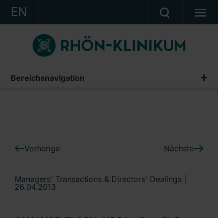
EN
KONZERN
KLINIKEN
KARRIERE
Bereichsnavigation
IR-News
INVESTOR RELATIONS
PRESSE
KONTAKT
Vorherige
Nächste
Ein Unternehmen der RHÖN-KLINIKUM AG
Managers' Transactions & Directors' Dealings |
26.04.2013