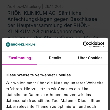
Ad-hoc-Mitteilung |
26.11.2015
RHÖN-KLINIKUM AG: Sämtliche
Anfechtungsklagen gegen Beschlüsse
der Hauptversammlung der RHÖN-
KLINIKUM AG zurückgenommen;
Eintragung der Abschaffung der 90 %-
Klausel in das Handelsregister zeitnah
erwartet
Zustimmung
Details
Über Cookies
RHÖN-KLINIKUM AG / Schlagwort(e):
Rechtssache/Hauptversammlung 26.11.2015 13:39
Veröffentlichung einer
Diese Webseite verwendet Cookies
Wir wollen mehr über die Nutzung unserer Webseite
Ad-hoc-Mitteilung |
09.09.2015
erfahren. Hierzu setzen wir Cookies ein. Um
RHÖN-KLINIKUM AG: Ad hoc-Mitteilung
statistische Daten zu erheben, nutzen wir das
gemäß § 15 Abs. 1 WpHG: RHÖN-
datenschutzfreundliche Tool Matomo. Dies hilft uns
KLINIKUM AG führt Aktienrückkauf 2015
dabei relevante Themen zu optimieren und noch