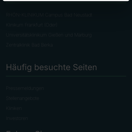
RHÖN-KLINIKUM Campus Bad Neustadt
Klinikum Frankfurt (Oder)
Universitätsklinikum Gießen und Marburg
Zentralklinik Bad Berka
Häufig besuchte Seiten
Pressemeldungen
Stellenangebote
Kliniken
Investoren