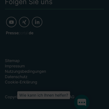
Folgen Sie uns
Presse
portal.
de
Sitemap
Impressum
Nutzungsbedingungen
Datenschutz
Cookie-Erklärung
Wie kann ich Ihnen helfen?
Copyright 2026, RHÖN-KLINIKUM AG