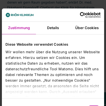
denen wir gern Raum gegeben haben“, erklärt Dr. med.
Ekkehard Eigendorff, Chefarzt der Klinik für Hämatologie,
Onkologie und Palliativmedizin.
Experten aus den Bereichen Chirurgie, interventionelle
Zustimmung
Details
Über Cookies
Radiologie, Onkologie, Nuklearmedizin und
Gastroenterologie gaben Einblicke in ihre Behandlungen.
Deutschlandweitweit sind mehrere tausend Menschen von
Diese Webseite verwendet Cookies
neuroendokrinen Tumoren betroffen. Die Zentralklinik Bad
Wir wollen mehr über die Nutzung unserer Webseite
rezertifiziertes
Berka ist seit 2011 mehrfach
erfahren. Hierzu setzen wir Cookies ein. Um
europäisches Exzellenzzentrum
und eines der größten
statistische Daten zu erheben, nutzen wir das
Zentren in Europa.
datenschutzfreundliche Tool Matomo. Dies hilft uns
Zum Zentrum gehören die Klinik für Hämatologie,
dabei relevante Themen zu optimieren und noch
Onkologie und Palliativmedizin, Klinik für Nuklearmedizin,
besser zu gestalten. „Nur notwendige Cookies“
die Klinik für Innere Medizin, Gastroenterologie und
werden immer gesetzt, da ansonsten die Seite nicht
Endokrinologie, die Klinik für Allgemeine
angezeigt werden kann. Durch „Auswahl erlauben“
Chirurgie/Viszeralchirurgie sowie das Zentrum für
bestätigen Sie entsprechend ausgewählte
diagnostische/interventionelle Radiologie und
Kategorien von Cookies. Mit „Alle Cookies zulassen“
Einwilligungsauswahl
Neuroradiologie. Jährlich werden mehrere hundert