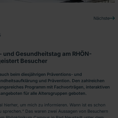
Nächste
5
ns- und Gesundheitstag am RHÖN-
istert Besucher
ch beim diesjährigen Präventions- und
undheitsaufklärung und Prävention. Den zahlreichen
ngsreiches Programm mit Fachvorträgen, interaktiven
sangeboten für alle Altersgruppen geboten.
l hierher, um mich zu informieren. Wann ist es schon
 zu sprechen.“ Das waren zwei Aussagen von Besuchern
 am Rhönklinikum Campus in Bad Neustadt unter dem