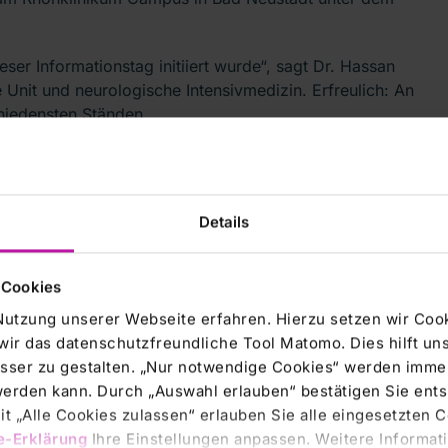
ser Informationstag initiiert wurde“, sagt Dr. Hassan
e Unit und neurologische Intensivmedizin. Erfreulich: An
chiedensten Ständen.
in am RHÖN-KLINIKUM Campus Bad Neustadt, ist die
Sie sagte bei ihrer Begrüßung, dass man Menschen
n und damit auch das Wohlbefinden jedes Einzelnen zu
Details
n über eigene gesundheitliche Probleme zu sprechen und
hat sie das gute Miteinander mit dem Landkreis Rhön-
eisverband.
 Cookies
Nutzung unserer Webseite erfahren. Hierzu setzen wir Cook
wir das datenschutzfreundliche Tool Matomo. Dies hilft un
 für das Engagement all derjenigen, die diesen Tag
sser zu gestalten. „Nur notwendige Cookies“ werden immer
ürden die Gesundheit als Selbstverständlich sehen.
 werden kann. Durch „Auswahl erlauben“ bestätigen Sie en
zelne sollte wissen, wie man diese aufrechterhalten kann.
t „Alle Cookies zulassen“ erlauben Sie alle eingesetzten 
g und einiges mehr. „Es ist wichtig, etwas für sich und
e-Erklärung
Ihre Einstellungen anpassen. Weitere Informati