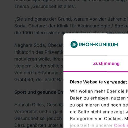
Thema „Gesundheit ist alles“.
„Sie sind genau der Grund, warum vor vier Jahren die
Soda, Chefarzt der Klinik für Akutneurologie / Strok
die 1000 Interessierte informierten sich an den vers
Nagham Soda, Oberärztin und Ernährungsmediziner
Initiatorin des Präventions- und Gesundheitstages. 
motivieren wolle, ihre eigene Gesundheit zu förder
Zustimmung
steigern. Jeder sollte sich trauen, mit den Experte
von deren Erfahrung zu profitieren. Herausgestellt 
Grabfeld, der Stadt Bad Neustadt sowie dem BRK-Kr
Diese Webseite verwendet
Wir wollen mehr über die 
Sport und gesunde Ernährung
Daten zu erheben, nutzen 
Hannah Gilles, Geschäftsführende Direktorin, dankte
zu optimieren und noch be
vorbereitet und organisiert haben. Viele Menschen w
die Seite nicht angezeigt
Gesundheit sei jedoch das höchste Gut und jeder Ein
Kategorien von Cookies. Mi
Dazu gehörten unter anderem Sport, gesunde Ernährun
jederzeit in unserer
Cooki