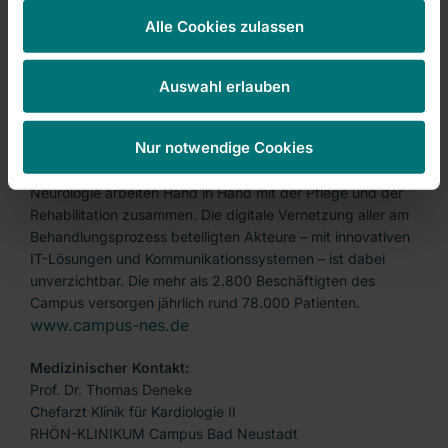
fünf Standorten der RHÖN-KLINIKUM AG, steht für eine
Alle Cookies zulassen
sektorenübergreifende medizinische Versorgung im
ländlichen Raum. Auf einem Klinikgelände verzahnt der
Campus ambulante und stationäre Angebote mit einer
Auswahl erlauben
Vielzahl medizinischer Service- und Vorsorgeleistungen,
die bisher räumlich getrennt waren: niedergelassene
Nur notwendige Cookies
Fachärzte, Kliniken unterschiedlicher Fachdisziplinen wie
Herzmedizin, orthopädischer Chirurgie oder auch
Neurologie arbeiten Hand in Hand mit der Pflege und der
Rehabilitation zusammen. Die digitale Vernetzung aller am
Behandlungsprozess beteiligten Akteure – mit innovativen
IT-Lösungen und Kommunikationssystemen – ist dabei
unverzichtbar. Die mehr als 2.800 Beschäftigten des
Campus versorgen jährlich rund 78.000 Patienten.
www.campus-nes.de
Medizinischer Kontakt:
Prof. Dr. Thomas Deneke
Chefarzt Klinik für Kardiologie II
RHÖN-KLINIKUM Campus Bad Neustadt