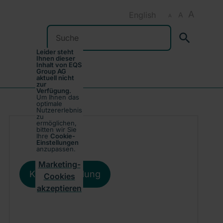
A
English
A
A
Suchen
Leider steht
Ihnen dieser
Inhalt von EQS
Group AG
aktuell nicht
zur
Verfügung.
Um Ihnen das
optimale
Nutzererlebnis
zu
ermöglichen,
bitten wir Sie
Ihre
Cookie-
Einstellungen
anzupassen.
Marketing-
Kursentwicklung
Cookies
akzeptieren