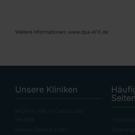
Weitere Informationen: www.dpa-AFX.de
Unsere Kliniken
Häufi
Seite
RHÖN-KLINIKUM Campus Bad
Neustadt
Pressemel
Klinikum Frankfurt (Oder)
Stellenang