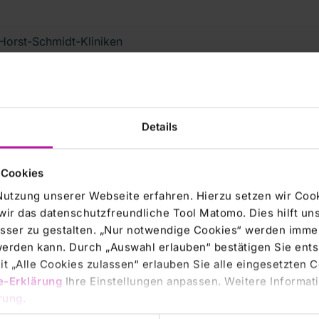
Horst-Schmidt-Kliniken
ent der kommunalen Kliniken
hessischen Landeshauptstadt
Details
zwar mit großer Mehrheit zu,
 Cookies
önnte die Unterschrift aber um
Nutzung unserer Webseite erfahren. Hierzu setzen wir Cook
des privaten Krankenhauskonzerns
wir das datenschutzfreundliche Tool Matomo. Dies hilft un
sser zu gestalten. „Nur notwendige Cookies“ werden immer
 werden kann. Durch „Auswahl erlauben“ bestätigen Sie en
t „Alle Cookies zulassen“ erlauben Sie alle eingesetzten 
e-Erklärung
Ihre Einstellungen anpassen. Weitere Informati
rung
.
 zwei Krankenhäuser. Das