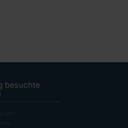
g besuchte
n
dungen
ebote