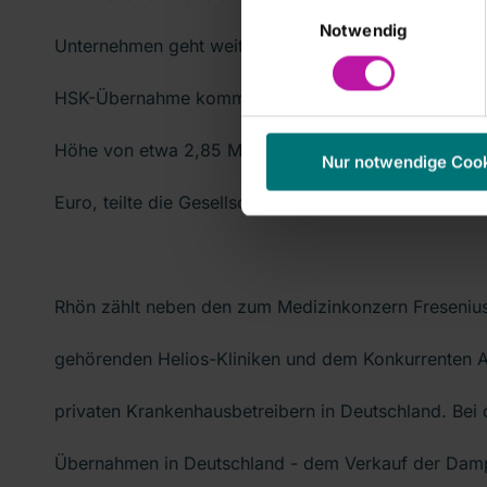
Einwilligungsauswahl
Notwendig
Unternehmen geht weiterhin davon aus, dass es im z
HSK-Übernahme kommt. Unter diesen Bedingungen e
Höhe von etwa 2,85 Milliarden Euro und einen Konz
Nur notwendige Coo
Euro, teilte die Gesellschaft am Abend mit.
Rhön zählt neben den zum Medizinkonzern Fresen
gehörenden Helios-Kliniken und dem Konkurrenten A
privaten Krankenhausbetreibern in Deutschland. Bei
Übernahmen in Deutschland - dem Verkauf der Dam