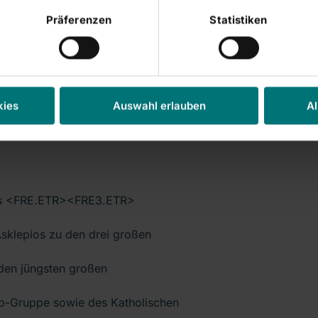
Präferenzen
Statistiken
weiten Quartal zur
rwarte Rhön 2012 Umsatzerlöse in
erngewinn von 145 Millionen
kies
Auswahl erlauben
Al
ius <FRE.ETR><FRE3.ETR>
sklepios zu den drei großen
 den jüngsten großen
p-Gruppe sowie des Katholischen