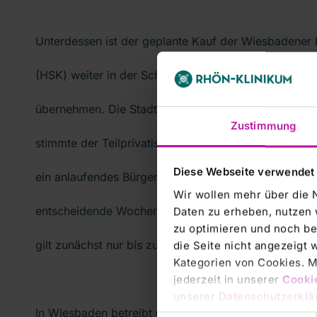
Unterdessen ist der geplante Kauf der Wiesbadener 
(HSK) weiter in der Schwebe ist. Rhön will 49 Proz
übernehmen. Die Stadtverordnetenversammlung der 
Zustimmung
stimmte der Teilprivatisierung am Donnerstagabend 
Diese Webseite verwendet
ein anlaufendes Bürgerbegehren gegen den Verkauf k
Wir wollen mehr über die 
entscheidende Wochen hinauszögern. Das Angebot 
Daten zu erheben, nutzen 
zu optimieren und noch be
gilt zunächst nur bis zum 31. März.
die Seite nicht angezeigt
Kategorien von Cookies. Mi
jederzeit in unserer
Cooki
unserer
Datenschutzerklä
In Wiesbaden betreibt die Rhön-Klinikum AG bereits