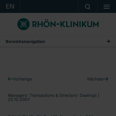
EN
KONZERN
KLINIKEN
KARRIERE
Bereichsnavigation
IR-News
INVESTOR RELATIONS
PRESSE
KONTAKT
Vorherige
Nächste
Ein Unternehmen der RHÖN-KLINIKUM AG
Managers' Transactions & Directors' Dealings |
25.10.2007