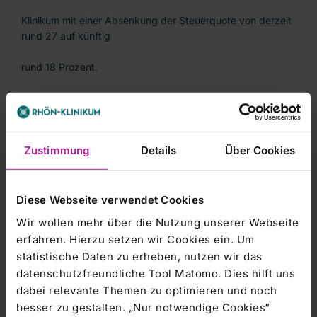
Klinikum mit einer Absenkung der Steuerquote von derzeit
rund 27 auf künftig
rund 18 Prozent.
Für das dritte Quartal wies Rhön Klinikum ein Ergebnis vor
Zinsen und
Zustimmung
Details
Über Cookies
Steuern (EBIT) in Höhe von 41,9 Millionen Euro nach 39,3
Millionen Euro im
Diese Webseite verwendet Cookies
Wir wollen mehr über die Nutzung unserer Webseite
Vorjahr aus und traf damit die Erwartungen der von dpa-
erfahren. Hierzu setzen wir Cookies ein. Um
AFX befragten Analysten
statistische Daten zu erheben, nutzen wir das
von 42 Millionen Euro. Angetrieben durch die Klinikkäufe
datenschutzfreundliche Tool Matomo. Dies hilft uns
verbesserte sich der
dabei relevante Themen zu optimieren und noch
besser zu gestalten. „Nur notwendige Cookies“
Umsatz auf 505,6 Millionen Euro (VJ: 489,8), während der