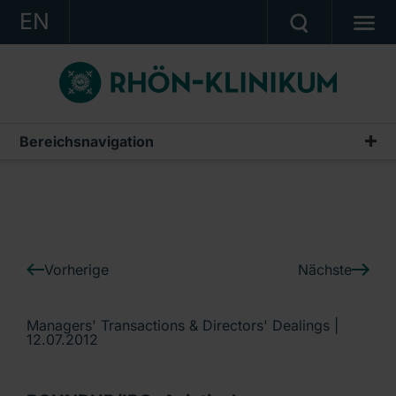
EN
KONZERN
KLINIKEN
KARRIERE
Bereichsnavigation
IR-News
INVESTOR RELATIONS
PRESSE
KONTAKT
Vorherige
Nächste
Ein Unternehmen der RHÖN-KLINIKUM AG
Managers' Transactions & Directors' Dealings |
12.07.2012