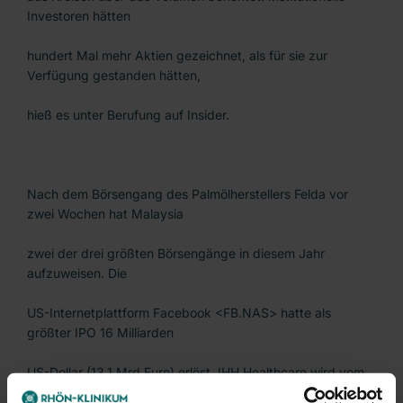
Investoren hätten
hundert Mal mehr Aktien gezeichnet, als für sie zur
Verfügung gestanden hätten,
hieß es unter Berufung auf Insider.
Nach dem Börsengang des Palmölherstellers Felda vor
zwei Wochen hat Malaysia
zwei der drei größten Börsengänge in diesem Jahr
aufzuweisen. Die
US-Internetplattform Facebook <FB.NAS> hatte als
größter IPO 16 Milliarden
US-Dollar (13,1 Mrd Euro) erlöst. IHH Healthcare wird vom
malaysischen