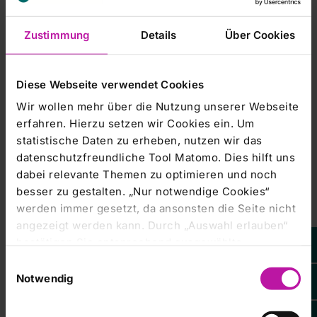
Staatsfonds Khazanah kontrolliert. IHH hatte mehr als 60
Zustimmung
Details
Über Cookies
Prozent der Anteile für
sogenannte Eckinvestoren reserviert, darunter auch
Diese Webseite verwendet Cookies
andere Fonds mit staatlichen
Wir wollen mehr über die Nutzung unserer Webseite
Wurzeln aus Singapur und Malaysia. Diese müssen die
erfahren. Hierzu setzen wir Cookies ein. Um
Papiere im Gegenzug für die
statistische Daten zu erheben, nutzen wir das
datenschutzfreundliche Tool Matomo. Dies hilft uns
Zuteilungsgarantie eine bestimmte Mindestzeit lang halten.
dabei relevante Themen zu optimieren und noch
besser zu gestalten. „Nur notwendige Cookies“
werden immer gesetzt, da ansonsten die Seite nicht
angezeigt werden kann. Durch „Auswahl erlauben“
Das Unternehmen betreibt in Asien und der Türkei Kliniken
mit mehr als 4.900
bestätigen Sie entsprechend ausgewählte
Kategorien von Cookies. Mit „Alle Cookies zulassen“
Einwilligungsauswahl
Betten. In den nächsten fünf Jahren sollen über 3.300
erlauben Sie alle eingesetzten Cookies. Sie können
Notwendig
Betten hinzukommen. Dabei
später jederzeit in unserer
Cookie-Erklärung
Ihre
Einstellungen anpassen. Weitere Informationen