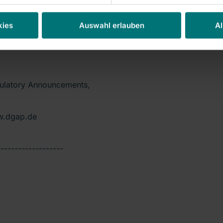
kies
Auswahl erlauben
Al
gulatory Announcements,
w.dgap.de
-------------------