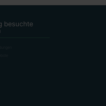
g besuchte
n
dungen
ebote