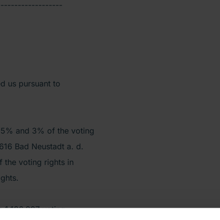
-------------------
ed us pursuant to
f 5% and 3% of the voting
616 Bad Neustadt a. d.
the voting rights in
ghts.
s 1,186,997 voting