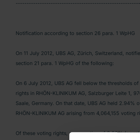
--------------------------------------------------------
Notification according to section 26 para. 1 WpHG
On 11 July 2012, UBS AG, Zürich, Switzerland, notifi
section 21 para. 1 WpHG of the following:
On 6 July 2012, UBS AG fell below the thresholds o
rights in RHÖN-KLINIKUM AG, Salzburger Leite 1, 97
Saale, Germany. On that date, UBS AG held 2.94% of 
RHÖN-KLINIKUM AG arising from 4,064,155 voting ri
Of these voting rights, a proportion of 0.86% (equal