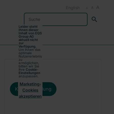
A
English
A
A
Suchen
Leider steht
Ihnen dieser
Inhalt von EQS
Group AG
aktuell nicht
zur
Verfügung.
Um Ihnen das
optimale
Nutzererlebnis
zu
ermöglichen,
bitten wir Sie
Ihre
Cookie-
Einstellungen
anzupassen.
Marketing-
Kursentwicklung
Cookies
akzeptieren