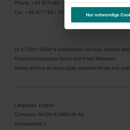
Phone: +49 9771 65 - 1318
Fax: +49 9771 99 - 1736
Nur notwendige Coo
12.07.2012 DGAP's Distribution Services include Re
Financial/Corporate News and Press Releases.
Media archive at www.dgap-medientreff.de and ww
--------------------------------------------------------
Language: English
Company: RHÖN-KLINIKUM AG
Schlossplatz 1