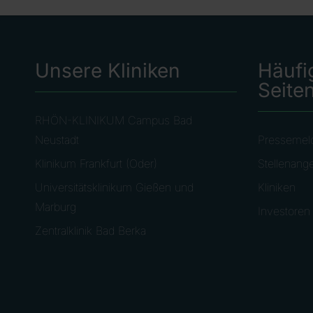
Unsere Kliniken
Häufi
Seite
RHÖN-KLINIKUM Campus Bad
Neustadt
Pressemel
Klinikum Frankfurt (Oder)
Stellenang
Universitätsklinikum Gießen und
Kliniken
Marburg
Investoren
Zentralklinik Bad Berka