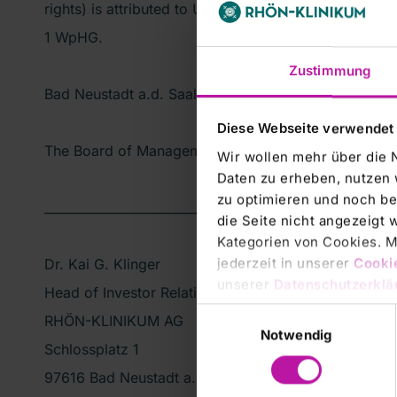
rights) is attributed to UBS AG pursuant to section 22
1 WpHG.
Zustimmung
Bad Neustadt a.d. Saale, 12 July 2012
Diese Webseite verwendet
The Board of Management
Wir wollen mehr über die 
Daten zu erheben, nutzen 
zu optimieren und noch be
________________________________________________________
die Seite nicht angezeigt
Kategorien von Cookies. Mi
jederzeit in unserer
Cooki
Dr. Kai G. Klinger
unserer
Datenschutzerklä
Head of Investor Relations
Einwilligungsauswahl
RHÖN-KLINIKUM AG
Notwendig
Schlossplatz 1
97616 Bad Neustadt a. d. Saale