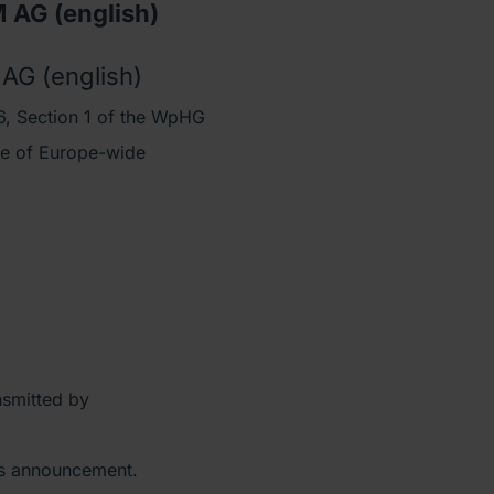
AG (english)
G (english)
, Section 1 of the WpHG
ive of Europe-wide
nsmitted by
his announcement.