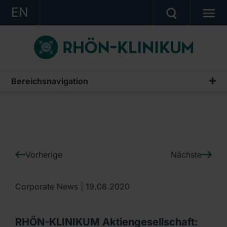
EN
KONZERN
KLINIKEN
KARRIERE
Bereichsnavigation
IR-News
INVESTOR RELATIONS
PRESSE
KONTAKT
Vorherige
Nächste
Ein Unternehmen der RHÖN-KLINIKUM AG
Corporate News |
19.08.2020
RHÖN-KLINIKUM Aktiengesellschaft: