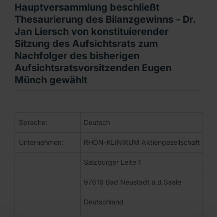
Hauptversammlung beschließt
Thesaurierung des Bilanzgewinns - Dr.
Jan Liersch von konstituierender
Sitzung des Aufsichtsrats zum
Nachfolger des bisherigen
Aufsichtsratsvorsitzenden Eugen
Münch gewählt
DGAP-News: RHÖN-KLINIKUM Aktiengesellschaft / Schlagwort
Sprache:
Deutsch
Unternehmen:
RHÖN-KLINIKUM Aktiengesellschaft
Corporate News
Salzburger Leite 1
Bad Neustadt a. d. Saale | 19. August 2020
97616 Bad Neustadt a.d.Saale
RHÖN-KLINIKUM AG: Hauptversammlung beschließt Thesaurie
Deutschland
Hauptversammlung beschließt aufgrund der anhaltende