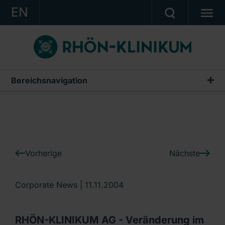
EN
KONZERN
KLINIKEN
KARRIERE
Bereichsnavigation
IR-News
INVESTOR RELATIONS
PRESSE
KONTAKT
Vorherige
Nächste
Ein Unternehmen der RHÖN-KLINIKUM AG
Corporate News |
11.11.2004
RHÖN-KLINIKUM AG - Veränderung im