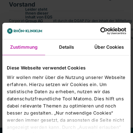
Vorstand
Leider steht
Ihnen dieser
Inhalt von EQS
Corporate-News übermittelt durch die DGAP.Für den Inhalt der Mitteilung i
Group AG
aktuell nicht
zur
PERSONALIABad Neustadt a.d.Saale, den 11. November 2004 ----- In seine
Verfügung.
Um Ihnen das
WKN: 704233; ISIN: DE0007042335; Index: MDAXNotiert: Amtlicher Markt
optimale
Nutzererlebnis
Zustimmung
Details
Über Cookies
zu
ermöglichen,
bitten wir Sie
Ihre
Cookie-
Einstellungen
anzupassen.
Diese Webseite verwendet Cookies
Kursentwicklung
Marketing-
Wir wollen mehr über die Nutzung unserer Webseite
Cookies
erfahren. Hierzu setzen wir Cookies ein. Um
akzeptieren
statistische Daten zu erheben, nutzen wir das
datenschutzfreundliche Tool Matomo. Dies hilft uns
dabei relevante Themen zu optimieren und noch
besser zu gestalten. „Nur notwendige Cookies“
werden immer gesetzt, da ansonsten die Seite nicht
angezeigt werden kann. Durch „Auswahl erlauben“