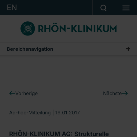
EN
KONZERN
KLINIKEN
KARRIERE
Bereichsnavigation
IR-News
INVESTOR RELATIONS
PRESSE
KONTAKT
Vorherige
Nächste
Ein Unternehmen der RHÖN-KLINIKUM AG
Ad-hoc-Mitteilung |
19.01.2017
RHÖN-KLINIKUM AG: Strukturelle