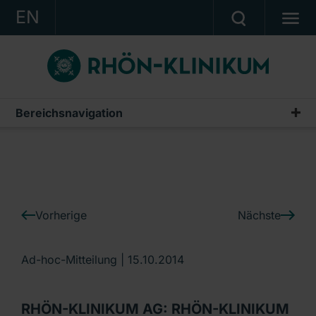
EN
KONZERN
KLINIKEN
KARRIERE
Bereichsnavigation
IR-News
INVESTOR RELATIONS
PRESSE
KONTAKT
Vorherige
Nächste
Ein Unternehmen der RHÖN-KLINIKUM AG
Ad-hoc-Mitteilung |
15.10.2014
RHÖN-KLINIKUM AG: RHÖN-KLINIKUM