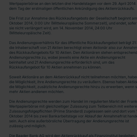
Wertpapierbörse an den letzten drei Handelstagen vor dem 29. April 2014 
dem Tag der erstmaligen öffentlichen Ankündigung des Aktienrückkaufs.
Die Frist zur Annahme des Rückkaufangebots der Gesellschaft beginnt am
Oktober 2014, 0:00 Uhr (Mitteleuropäische Sommerzeit), und endet, sofe
sie nicht verlängert wird, am 14. November 2014, 24:00 Uhr
(Mitteleuropäische Zeit).
Das Andienungsverhältnis für das öffentliche Rückkaufangebot beträgt 21:
die Inhaberschaft von 21 Aktien berechtigt einen Aktionär also zur Annah
des Rückkaufangebots für 10 Aktien. Den Aktionären stehen entsprechen
Andienungsrechte zu, wobei jeweils eine Aktie ein Andienungsrecht
beinhaltet und 21 Andienungsrechte erforderlich sind, um das
Rückkaufangebot für 10 Aktien annehmen zu können.
Soweit Aktionäre an dem Aktienrückkauf nicht teilnehmen möchten, habe
die Möglichkeit, ihre Andienungsrechte zu veräußern. Ebenso haben Akti
die Möglichkeit, zusätzliche Andienungsrechte hinzu zu erwerben, wenn s
mehr Aktien andienen möchten.
Die Andienungsrechte werden zum Handel im regulierten Markt der Frank
Wertpapierbörse mit gleichzeitiger Zulassung zum Teilbereich mit weiter
Zulassungsfolgepflichten (Prime Standard) zugelassen sein und dort vom 
Oktober 2014 bis zwei Bankarbeitstage vor Ablauf der Annahmefrist hand
sein. Auch eine außerbörsliche Übertragung der Andienungsrechte ist
zulässig und möglich.
Die Baader Bank AG wird den Aktienrückkauf als Finanzinstitut begleiten.