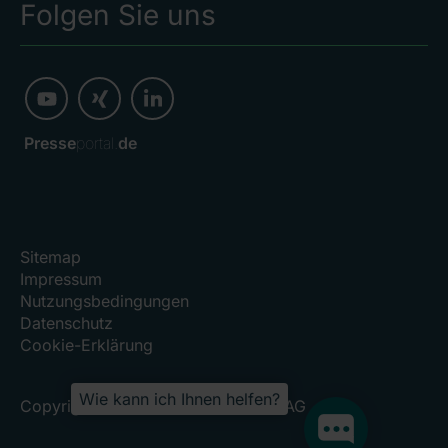
Folgen Sie uns
Presse
portal.
de
Sitemap
Impressum
Nutzungsbedingungen
Datenschutz
Cookie-Erklärung
Wie kann ich Ihnen helfen?
Copyright 2026, RHÖN-KLINIKUM AG