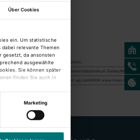
Über Cookies
ies ein. Um statistische
s dabei relevante Themen
 gesetzt, da ansonsten
tsprechend ausgewählte
er Mitteilung ist der Emittent verantwortlich.
Cookies. Sie können später
tionierung und Zukunftsstrategie 1. Erwerb Universitätsklinikum Gießen/Mar
onen finden Sie auch in
9771 - 97 467E-mail: fire.ir@rhoen-klinikum-ag.comWWW: www.rhoen-klinikum
Marketing