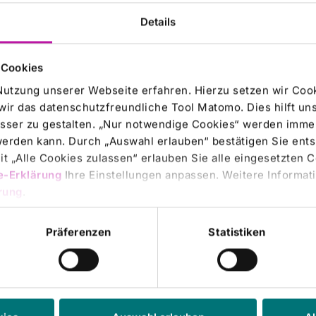
Details
 Cookies
Nutzung unserer Webseite erfahren. Hierzu setzen wir Cook
en-Konferenz in Frankfurt am Main
wir das datenschutzfreundliche Tool Matomo. Dies hilft un
sser zu gestalten. „Nur notwendige Cookies“ werden immer
 werden kann. Durch „Auswahl erlauben“ bestätigen Sie en
ermittelt durch die DGAP - ein Unternehmen der EquityStory AG.Für den Inhalt d
t „Alle Cookies zulassen“ erlauben Sie alle eingesetzten 
ankfurt/Main• Bereits veröffentlichte 9-Monatszahlen erläutert• Marktposi
e-Erklärung
Ihre Einstellungen anpassen. Weitere Informati
616 Bad Neustadt/ Saale DeutschlandTelefon: +49 (0)9771 - 65-0Fax: +49 (0)
rung
.
Präferenzen
Statistiken