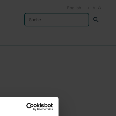
A
English
A
A
Suchen