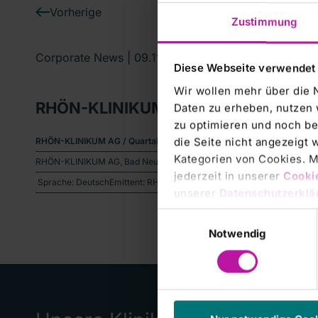
Vorherige
Zustimmung
Corporate News |
09.11.2006
Diese Webseite verwendet
Wir wollen mehr über die 
RHÖN-KLINIKUM AG: Heutige Analyst
Daten zu erheben, nutzen 
zu optimieren und noch be
die Seite nicht angezeigt
RHÖN-KLINIKUM AG / Quartalsergebnis/Planzahlen
Corporate News üb
Kategorien von Cookies. Mi
RHÖN-KLINIKUM AG, Bad Neustadt /Saale • Analysten-Konferenz in Fr
jederzeit in unserer
Cooki
 Sprache: DeutschEmittent: RHÖN-KLINIKUM AG Salzburger Leite 1 97
unserer
Datenschutzerklä
Einwilligungsauswahl
Notwendig