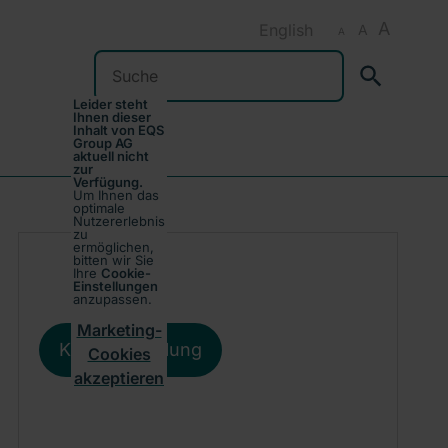
A
English
A
A
Suchen
Leider steht
Ihnen dieser
Inhalt von EQS
Group AG
aktuell nicht
zur
Verfügung.
Um Ihnen das
optimale
Nutzererlebnis
zu
ermöglichen,
bitten wir Sie
Ihre
Cookie-
Einstellungen
anzupassen.
Marketing-
Kursentwicklung
Cookies
akzeptieren