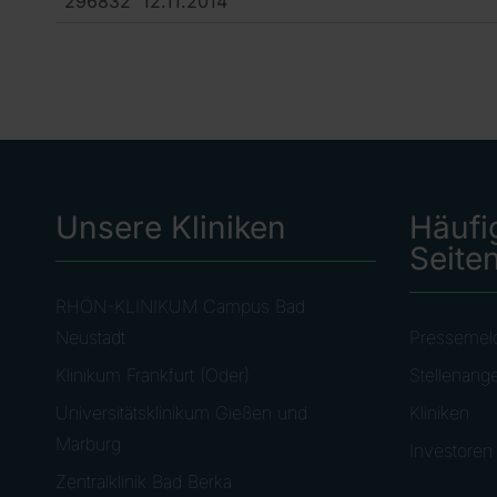
296832 12.11.2014
Unsere Kliniken
Häufi
Seite
RHÖN-KLINIKUM Campus Bad
Neustadt
Pressemel
Klinikum Frankfurt (Oder)
Stellenang
Universitätsklinikum Gießen und
Kliniken
Marburg
Investoren
Zentralklinik Bad Berka