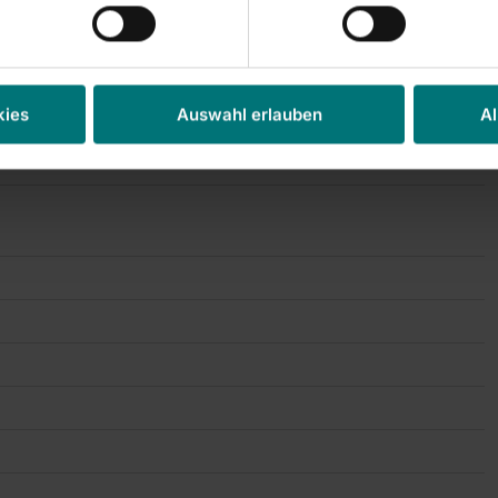
inanznachricht, übermittelt durch DGAP - ein Service der
r Emittent / Herausgeber verantwortlich.Die DGAP
kies
Auswahl erlauben
Al
flichten, Corporate News/Finanznachrichten und
edientreff.de
und
www.dgap.de