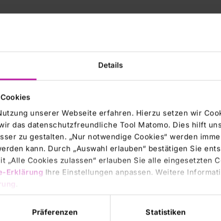
Details
zwecken. Sie stellt weder eine Aufforderung zur Abgabe
ein Angebot zum Kauf von Rhön-Aktien dar. Ein
 Cookies
ließlich auf der Grundlage der in der Angebotsunterlage
Nutzung unserer Webseite erfahren. Hierzu setzen wir Cook
wir das datenschutzfreundliche Tool Matomo. Dies hilft un
n wird ausschließlich nach dem Recht der
sser zu gestalten. „Nur notwendige Cookies“ werden immer
endbaren Vorschriften des US-Wertpapierrechts
 werden kann. Durch „Auswahl erlauben“ bestätigen Sie en
 Erwerbsangebots nach den Bestimmungen anderer
t „Alle Cookies zulassen“ erlauben Sie alle eingesetzten 
utschland und bestimmten anwendbaren Vorschriften des
e-Erklärung
Ihre Einstellungen anpassen. Weitere Informati
rung
.
g, Versendung oder Verteilung, auch nicht auszugsweise,
Präferenzen
Statistiken
Veröffentlichung, Versendung oder Verteilung eine