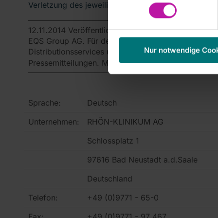
Verletzung des jeweiligen Rechts darstellen würde.
12.11.2014 Veröffentlichung einer Corporate News/F
EQS Group AG. Für den Inhalt der Mitteilung ist de
Nur notwendige Coo
Distributionsservices umfassen gesetzliche Meldep
Pressemitteilungen. Medienarchiv unter
www.dgap-m
Sprache:
Deutsch
Unternehmen:
RHÖN-KLINIKUM AG
Schlossplatz 1
97616 Bad Neustadt a.d.Saale
Deutschland
Telefon:
+49 (0)9771 - 65-0
Fax:
+49 (0)9771 - 97 467