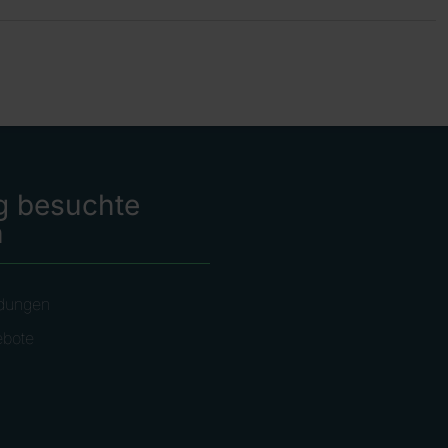
g besuchte
n
dungen
ebote