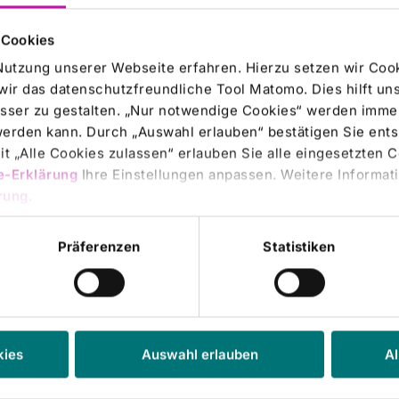
 Cookies
uartal 2004
Nutzung unserer Webseite erfahren. Hierzu setzen wir Cook
wir das datenschutzfreundliche Tool Matomo. Dies hilft un
ng ist der Emittent verantwortlich.
sser zu gestalten. „Nur notwendige Cookies“ werden immer
gerung, Konzerngewinn auf Vorjahresniveau- 10 Prozent mehr Patienten als im 
 werden kann. Durch „Auswahl erlauben“ bestätigen Sie en
rkt in Frankfurt (Prime Standard) und München;Freiverkehrin Berlin-Bremen,
t „Alle Cookies zulassen“ erlauben Sie alle eingesetzten 
e-Erklärung
Ihre Einstellungen anpassen. Weitere Informati
rung
.
Präferenzen
Statistiken
g besuchte
n
kies
Auswahl erlauben
Al
dungen