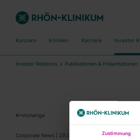
Konzern
Kliniken
Karriere
Investor R
Investor Relations
Publikationen & Präsentationen
Vorherige
Zustimmung
Corporate News |
29.04.2004