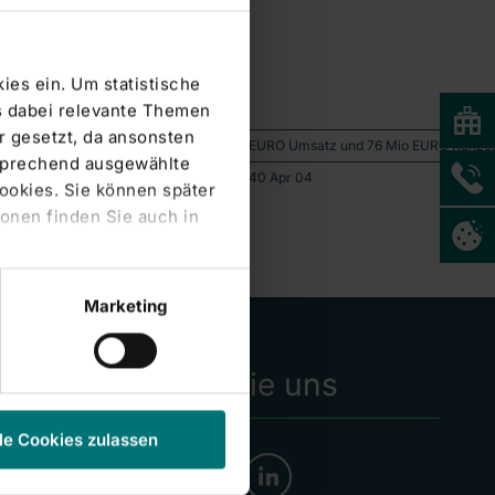
ies ein. Um statistische
s dabei relevante Themen
 gesetzt, da ansonsten
Vorjahr- Prognose für 2004: 1,0 Mrd EURO Umsatz und 76 Mio EURO Konzerngewi
tsprechend ausgewählte
 Düsseldorf, Hamburg und Stuttgart290640 Apr 04
Cookies. Sie können später
onen finden Sie auch in
Marketing
Folgen Sie uns
le Cookies zulassen