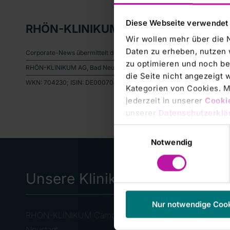
Diese Webseite verwendet
RHÖN-KLINIKUM AG: Ergebnisse 1. Q
Wir wollen mehr über die 
Daten zu erheben, nutzen 
Corporate-News übermittelt durch die DGAP.Für den Inhalt der Mitteilu
zu optimieren und noch be
RHÖN-KLINIKUM AG, Bad Neustadt /Saale:- Knapp 7 Prozent Umsatzstei
die Seite nicht angezeigt
WKN: 704230; ISIN: DE0007042301; Index: MDAXNotiert: Amtlicher Ma
Kategorien von Cookies. Mi
jederzeit in unserer
Cooki
unserer
Datenschutzerklä
Einwilligungsauswahl
Notwendig
Unsere Kliniken
Häufi
Seite
Nur notwendige Coo
RHÖN-KLINIKUM Campus Bad
Neustadt
Pressemel