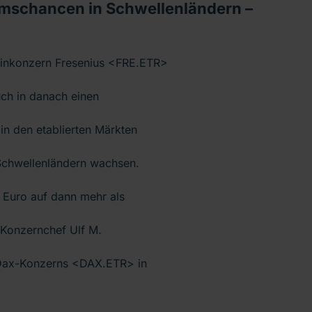
umschancen in Schwellenländern –
nkonzern Fresenius <FRE.ETR>
uch in danach einen
in den etablierten Märkten
 Schwellenländern wachsen.
e Euro auf dann mehr als
e Konzernchef Ulf M.
 Dax-Konzerns <DAX.ETR> in