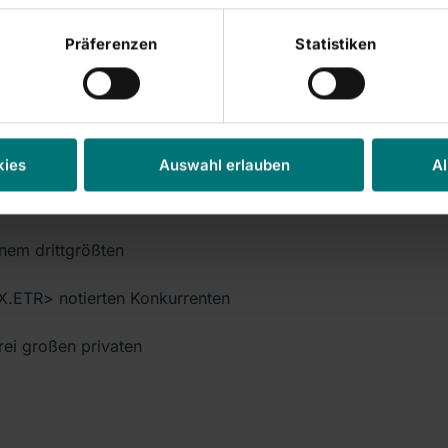
Präferenzen
Statistiken
ellers APP Pharmaceuticals
hstum im Konzern soll auch
rgänzt werden, erklärte
kies
Auswahl erlauben
Al
ern in Deutschland erwartet
nem drittgrößten
.ETR> notierten Konkurrenten
ei großen privaten