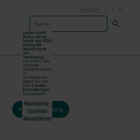
A
English
A
A
Suchen
Leider steht
Ihnen dieser
Inhalt von EQS
Group AG
aktuell nicht
zur
Verfügung.
Um Ihnen das
optimale
Nutzererlebnis
zu
ermöglichen,
bitten wir Sie
Ihre
Cookie-
Einstellungen
anzupassen.
Marketing-
Kursentwicklung
Cookies
akzeptieren