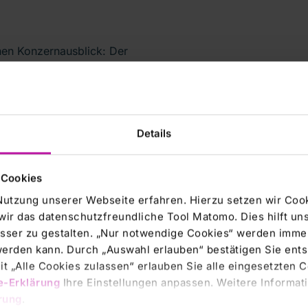
nen Konzernausblick: Der
inigt um 7 bis 8 Prozent und
zernergebnis um 12 bis 16
Details
tart in das Jahr 2011 und
 Cookies
ftsbereichen seien auf dem
Nutzung unserer Webseite erfahren. Hierzu setzen wir Cook
n. Schneider bestätigte
wir das datenschutzfreundliche Tool Matomo. Dies hilft un
sser zu gestalten. „Nur notwendige Cookies“ werden immer
rnergebnis mehr als eine
 werden kann. Durch „Auswahl erlauben“ bestätigen Sie en
t „Alle Cookies zulassen“ erlauben Sie alle eingesetzten 
e-Erklärung
Ihre Einstellungen anpassen. Weitere Informati
rung
.