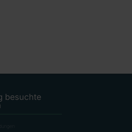
g besuchte
n
dungen