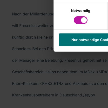
Einwilligungsauswahl
Notwendig
Nach der Milliardenübernahme des US-Generikaherst
will Fresenius weiter zukaufen: Das organische Wac
künftig durch kleine und mittelgroße Akquisitionen e
Nur notwendige Coo
Schneider. Bei den Privatisierungen von Krankenhäus
der Manager eine Belebung. Fresenius gehört mit sei
Geschäftsbereich Helios neben dem im MDax <MDAX
Rhön-Klinikum <RHK3.ETR> und Asklepios zu den dr
Krankenhausbetreibern in Deutschland./ep/tw