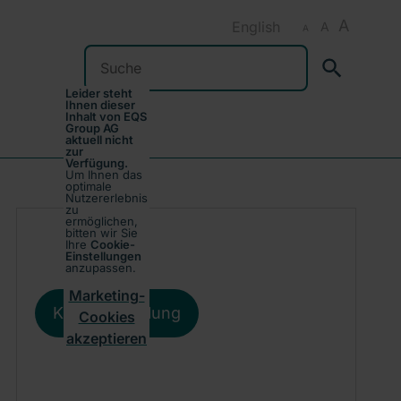
A
English
A
A
Suchen
Leider steht
Ihnen dieser
Inhalt von EQS
Group AG
aktuell nicht
zur
Verfügung.
Um Ihnen das
optimale
Nutzererlebnis
zu
ermöglichen,
bitten wir Sie
Ihre
Cookie-
Einstellungen
anzupassen.
Marketing-
Kursentwicklung
Cookies
akzeptieren