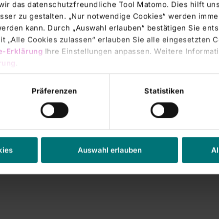
wir das datenschutzfreundliche Tool Matomo. Dies hilft un
ing rights, a
sser zu gestalten. „Nur notwendige Cookies“ werden immer
is attributed to
 werden kann. Durch „Auswahl erlauben“ bestätigen Sie en
ection 22 para. 1 sent.
t „Alle Cookies zulassen“ erlauben Sie alle eingesetzten 
e-Erklärung
Ihre Einstellungen anpassen. Weitere Informati
rung
.
Präferenzen
Statistiken
___________________
kies
Auswahl erlauben
Al