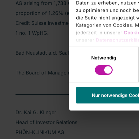
Daten zu erheben, nutzen 
AG arising from 1,738,093 voting rights. Of these vot
zu optimieren und noch be
proportion of 1.26% (equals 1,738,093 voting rights) 
die Seite nicht angezeigt
Credit Suisse Investment Holdings (UK) pursuant to s
Kategorien von Cookies. Mi
jederzeit in unserer
Cooki
1 no. 1 WpHG.
unserer
Datenschutzerklä
Einwilligungsauswahl
Bad Neustadt a.d. Saale, 9 July 2012
Notwendig
The Board of Management
________________________________________________________
Nur notwendige Coo
Dr. Kai G. Klinger
Head of Investor Relations
RHÖN-KLINIKUM AG