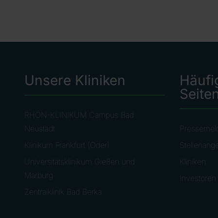
Unsere Kliniken
Häufi
Seite
RHÖN-KLINIKUM Campus Bad
Neustadt
Pressemel
Klinikum Frankfurt (Oder)
Stellenang
Universitätsklinikum Gießen und
Kliniken
Marburg
Investoren
Zentralklinik Bad Berka