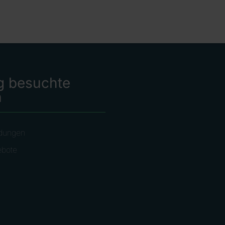
g besuchte
n
dungen
ebote