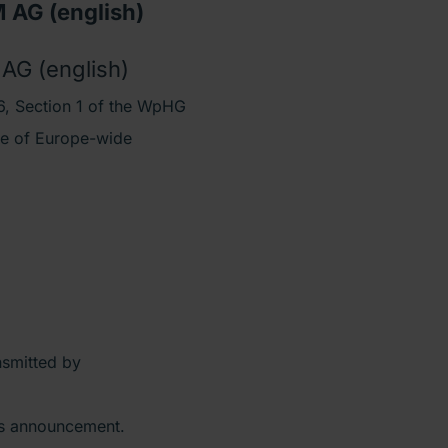
AG (english)
G (english)
, Section 1 of the WpHG
ive of Europe-wide
nsmitted by
his announcement.