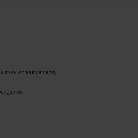
egulatory Announcements,
w.dgap.de
-------------------