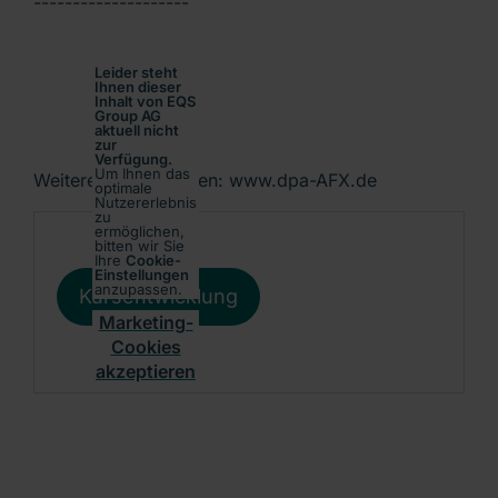
--------------------
Leider steht
Ihnen dieser
Inhalt von EQS
Group AG
aktuell nicht
zur
Verfügung.
Um Ihnen das
Weitere Informationen: www.dpa-AFX.de
optimale
Nutzererlebnis
zu
ermöglichen,
bitten wir Sie
Ihre
Cookie-
Einstellungen
anzupassen.
Kursentwicklung
Marketing-
Cookies
akzeptieren