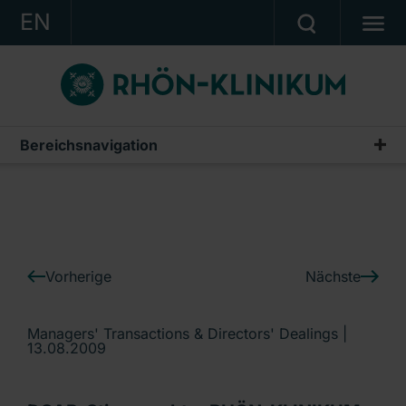
EN
KONZERN
KLINIKEN
KARRIERE
Bereichsnavigation
IR-News
INVESTOR RELATIONS
PRESSE
KONTAKT
Vorherige
Nächste
Ein Unternehmen der RHÖN-KLINIKUM AG
Managers' Transactions & Directors' Dealings |
13.08.2009