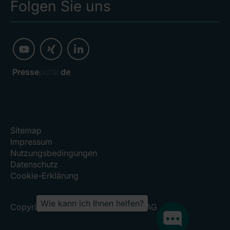
Folgen Sie uns
Presse
portal.
de
Sitemap
Impressum
Nutzungsbedingungen
Datenschutz
Cookie-Erklärung
Wie kann ich Ihnen helfen?
Copyright 2026, RHÖN-KLINIKUM AG