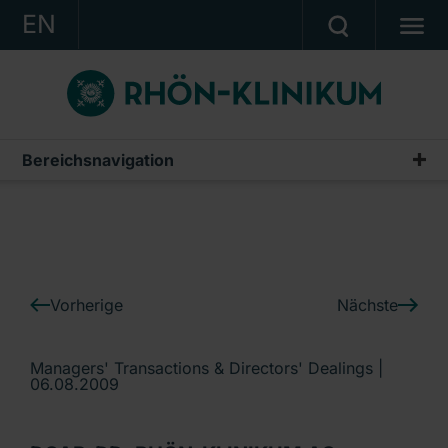
EN
KONZERN
KLINIKEN
KARRIERE
Bereichsnavigation
IR-News
INVESTOR RELATIONS
PRESSE
KONTAKT
Vorherige
Nächste
Ein Unternehmen der RHÖN-KLINIKUM AG
Managers' Transactions & Directors' Dealings |
06.08.2009