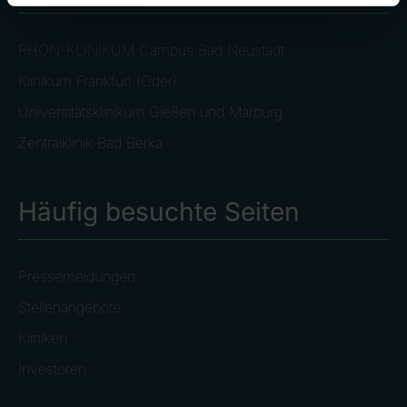
RHÖN-KLINIKUM Campus Bad Neustadt
Klinikum Frankfurt (Oder)
Universitätsklinikum Gießen und Marburg
Zentralklinik Bad Berka
Häufig besuchte Seiten
Pressemeldungen
Stellenangebote
Kliniken
Investoren