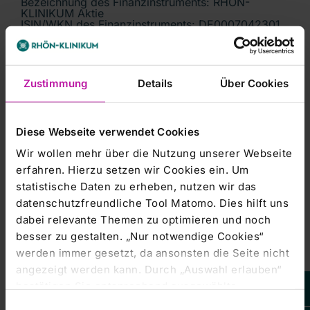
Bezeichnung des Finanzinstruments: RHÖN-
KLINIKUM Aktie
ISIN/WKN des Finanzinstruments: DE0007042301
Geschäftsart: Kauf
Datum: 06.08.2009
Kurs/Preis: 13,30
Währung: EUR
Stückzahl: 3296
Zustimmung
Details
Über Cookies
Gesamtvolumen: 43836,80
Ort: ausserbörslich
Zu veröffentlichende Erläuterung:
Diese Webseite verwendet Cookies
Erwerb von Aktien durch Ausübung von
Wir wollen mehr über die Nutzung unserer Webseite
Bezugsrechten
erfahren. Hierzu setzen wir Cookies ein. Um
Angaben zum veröffentlichungspflichtigen
statistische Daten zu erheben, nutzen wir das
Unternehmen
datenschutzfreundliche Tool Matomo. Dies hilft uns
Emittent: RHÖN-KLINIKUM AG
dabei relevante Themen zu optimieren und noch
Schlossplatz 1
97616 Bad Neustadt a.d.Saale
besser zu gestalten. „Nur notwendige Cookies“
Deutschland
werden immer gesetzt, da ansonsten die Seite nicht
ISIN: DE0007042301
WKN: 704230
angezeigt werden kann. Durch „Auswahl erlauben“
Leider steht
bestätigen Sie entsprechend ausgewählte
Ihnen dieser
Inhalt von EQS
Ende der Directors' Dealings-Mitteilung (c) DGAP
Kategorien von Cookies. Mit „Alle Cookies zulassen“
Group AG
Einwilligungsauswahl