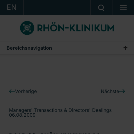
EN
KONZERN
KLINIKEN
KARRIERE
Bereichsnavigation
IR-News
INVESTOR RELATIONS
PRESSE
KONTAKT
Vorherige
Nächste
Ein Unternehmen der RHÖN-KLINIKUM AG
Managers' Transactions & Directors' Dealings |
06.08.2009