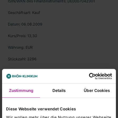
ISIN/WKN des Finanzinstruments: DE0007042301
Geschäftsart: Kauf
Datum: 06.08.2009
Kurs/Preis: 13,30
Währung: EUR
Stückzahl: 3296
Gesamtvolumen: 43836,80
Ort: ausserbörslich
Zustimmung
Details
Über Cookies
Zu veröffentlichende Erläuterung:
Diese Webseite verwendet Cookies
Wir wollen mehr über die Nutzung unserer Webseite