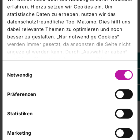
erfahren. Hierzu setzen wir Cookies ein. Um
Erwerb von Aktien durch Ausübung von Bezugsrechten
statistische Daten zu erheben, nutzen wir das
datenschutzfreundliche Tool Matomo. Dies hilft uns
dabei relevante Themen zu optimieren und noch
besser zu gestalten. „Nur notwendige Cookies“
Angaben zum veröffentlichungspflichtigen Unternehmen
werden immer gesetzt, da ansonsten die Seite nicht
angezeigt werden kann. Durch „Auswahl erlauben“
bestätigen Sie entsprechend ausgewählte
Kategorien von Cookies. Mit „Alle Cookies zulassen“
Emittent: RHÖN-KLINIKUM AG
Einwilligungsauswahl
erlauben Sie alle eingesetzten Cookies. Sie können
Notwendig
später jederzeit in unserer
Cookie-Erklärung
Ihre
Schlossplatz 1
Einstellungen anpassen. Weitere Informationen
Präferenzen
97616 Bad Neustadt a.d.Saale
finden Sie auch in unserer
Datenschutzerklärung
.
Deutschland
Statistiken
ISIN: DE0007042301
Marketing
WKN: 704230