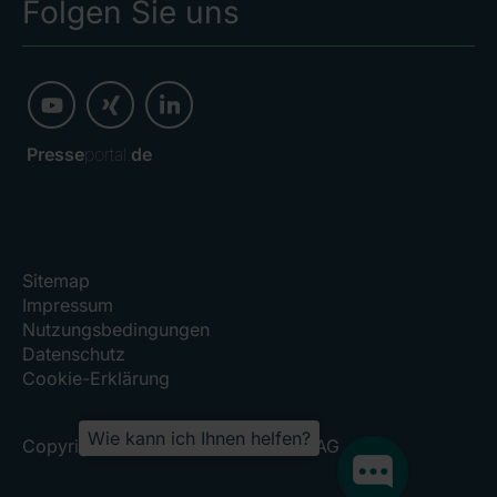
Folgen Sie uns
Presse
portal.
de
Sitemap
Impressum
Nutzungsbedingungen
Datenschutz
Cookie-Erklärung
Wie kann ich Ihnen helfen?
Copyright 2026, RHÖN-KLINIKUM AG