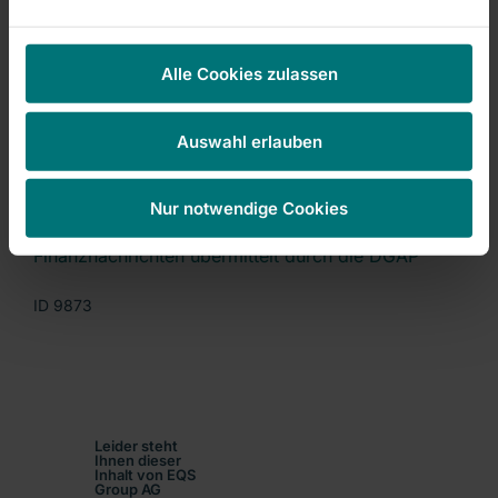
Alle Cookies zulassen
Ende der Directors' Dealings-Mitteilung (c) DGAP
Auswahl erlauben
06.08.2009
Nur notwendige Cookies
Finanznachrichten übermittelt durch die DGAP
ID 9873
Leider steht
Ihnen dieser
Inhalt von EQS
Group AG