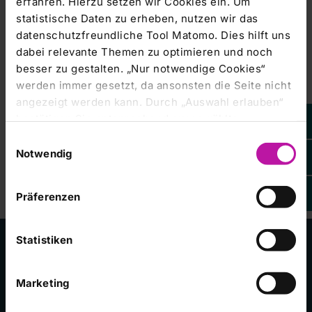
erfahren. Hierzu setzen wir Cookies ein. Um
Um Ihnen das
optimale
statistische Daten zu erheben, nutzen wir das
Nutzererlebnis
zu
datenschutzfreundliche Tool Matomo. Dies hilft uns
ermöglichen,
bitten wir Sie
dabei relevante Themen zu optimieren und noch
Ihre
Cookie-
besser zu gestalten. „Nur notwendige Cookies“
Einstellungen
anzupassen.
Kursentwicklung
werden immer gesetzt, da ansonsten die Seite nicht
Marketing-
angezeigt werden kann. Durch „Auswahl erlauben“
Cookies
bestätigen Sie entsprechend ausgewählte
akzeptieren
Kategorien von Cookies. Mit „Alle Cookies zulassen“
Einwilligungsauswahl
erlauben Sie alle eingesetzten Cookies. Sie können
Notwendig
später jederzeit in unserer
Cookie-Erklärung
Ihre
Einstellungen anpassen. Weitere Informationen
Präferenzen
finden Sie auch in unserer
Datenschutzerklärung
.
Statistiken
Unsere Kliniken
Marketing