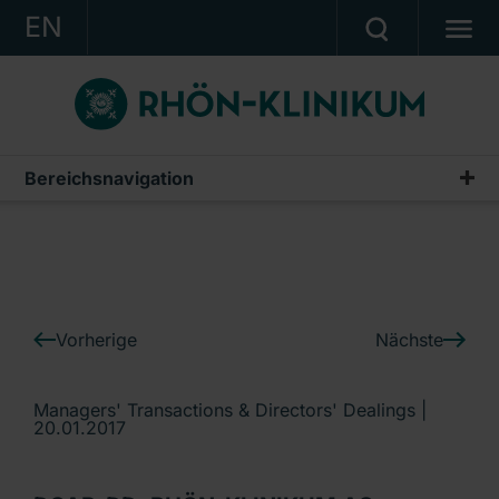
EN
KONZERN
KLINIKEN
KARRIERE
Bereichsnavigation
IR-News
INVESTOR RELATIONS
PRESSE
KONTAKT
Vorherige
Nächste
Ein Unternehmen der RHÖN-KLINIKUM AG
Managers' Transactions & Directors' Dealings |
20.01.2017