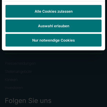
RHÖN-KLINIKUM Campus Bad Neustadt
Alle Cookies zulassen
Klinikum Frankfurt (Oder)
Universitätsklinikum Gießen und Marburg
Auswahl erlauben
Zentralklinik Bad Berka
Nur notwendige Cookies
Häufig besuchte Seiten
Pressemeldungen
Stellenangebote
Kliniken
Investoren
Folgen Sie uns