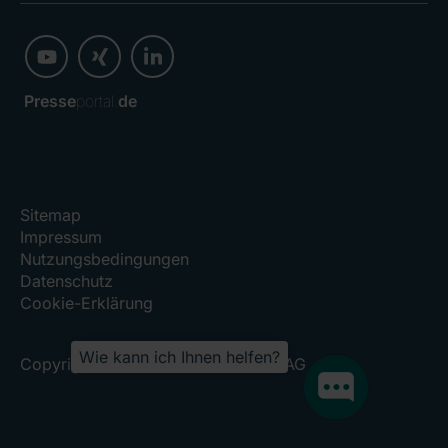
Presse
portal.
de
Sitemap
Impressum
Nutzungsbedingungen
Datenschutz
Cookie-Erklärung
Wie kann ich Ihnen helfen?
Copyright 2026, RHÖN-KLINIKUM AG