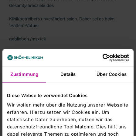
Gesamtjahresziele des
Klinikbetreibers unverändert seien. Daher sei es beim
'Halten'-Votum
geblieben./msx/ck
Zustimmung
Details
Über Cookies
Diese Webseite verwendet Cookies
Wir wollen mehr über die Nutzung unserer Webseite
erfahren. Hierzu setzen wir Cookies ein. Um
-----------------------
statistische Daten zu erheben, nutzen wir das
datenschutzfreundliche Tool Matomo. Dies hilft uns
dpa-AFX Broker - die Trader News von dpa-AFX
dabei relevante Themen zu optimieren und noch