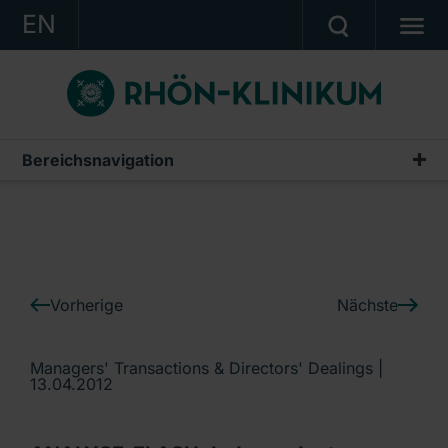
EN
KONZERN
KLINIKEN
KARRIERE
Bereichsnavigation
IR-News
INVESTOR RELATIONS
PRESSE
KONTAKT
Vorherige
Nächste
Ein Unternehmen der RHÖN-KLINIKUM AG
Managers' Transactions & Directors' Dealings |
13.04.2012