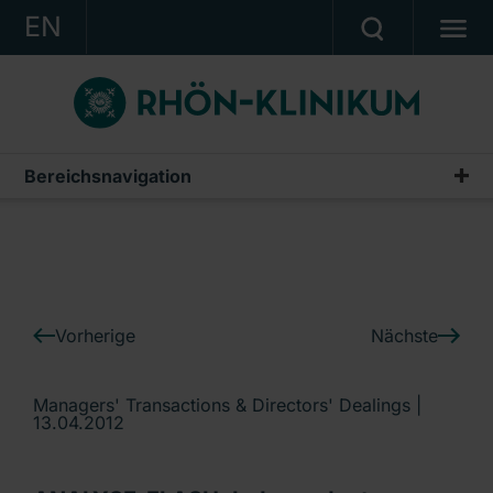
EN
KONZERN
KLINIKEN
KARRIERE
Bereichsnavigation
IR-News
INVESTOR RELATIONS
PRESSE
KONTAKT
Vorherige
Nächste
Ein Unternehmen der RHÖN-KLINIKUM AG
Managers' Transactions & Directors' Dealings |
13.04.2012