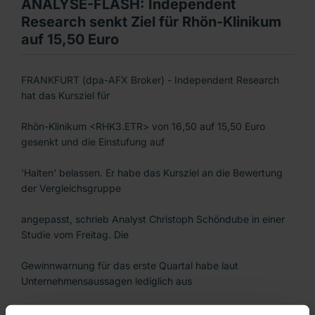
ANALYSE-FLASH: Independent
Research senkt Ziel für Rhön-Klinikum
auf 15,50 Euro
FRANKFURT (dpa-AFX Broker) - Independent Research
hat das Kursziel für
Rhön-Klinikum <RHK3.ETR> von 16,50 auf 15,50 Euro
gesenkt und die Einstufung auf
'Halten' belassen. Er habe das Kursziel an die Bewertung
der Vergleichsgruppe
angepasst, schrieb Analyst Christoph Schöndube in einer
Studie vom Freitag. Die
Gewinnwarnung für das erste Quartal habe laut
Unternehmensaussagen lediglich aus
zeitlichen Verzögerungseffekten resultiert, so dass die