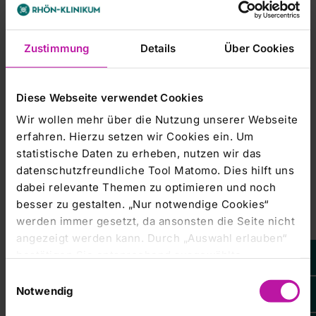
Gesamtjahresziele des
Klinikbetreibers unverändert seien. Daher sei es beim
Zustimmung
Details
Über Cookies
'Halten'-Votum
geblieben./msx/ck
Diese Webseite verwendet Cookies
Wir wollen mehr über die Nutzung unserer Webseite
erfahren. Hierzu setzen wir Cookies ein. Um
statistische Daten zu erheben, nutzen wir das
datenschutzfreundliche Tool Matomo. Dies hilft uns
dabei relevante Themen zu optimieren und noch
besser zu gestalten. „Nur notwendige Cookies“
Leider steht
Ihnen dieser
werden immer gesetzt, da ansonsten die Seite nicht
Inhalt von EQS
angezeigt werden kann. Durch „Auswahl erlauben“
Group AG
aktuell nicht
bestätigen Sie entsprechend ausgewählte
zur
Verfügung.
Kategorien von Cookies. Mit „Alle Cookies zulassen“
Um Ihnen das
Einwilligungsauswahl
Weitere Informationen: www.dpa-AFX.de
optimale
erlauben Sie alle eingesetzten Cookies. Sie können
Notwendig
Nutzererlebnis
zu
später jederzeit in unserer
Cookie-Erklärung
Ihre
ermöglichen,