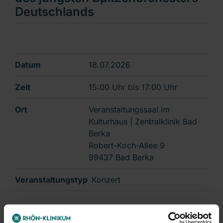
Deutschlands
Datum
18.07.2026
Zeit
15:00 Uhr
bis
17:00 Uhr
Ort
Veranstaltungssaal im
Kulturhaus | Zentralklinik Bad
Berka
Robert-Koch-Allee 9
99437 Bad Berka
Veranstaltungstyp
Konzert
Details