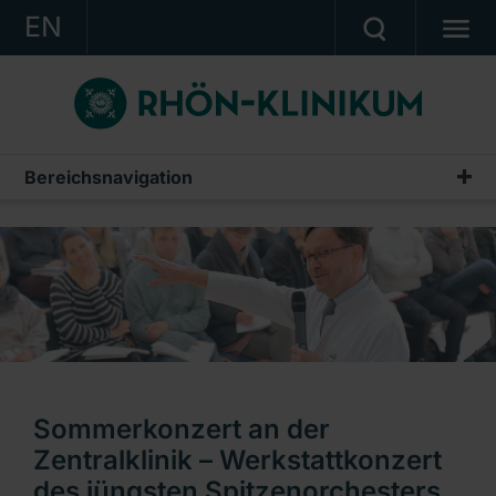
EN
KONZERN
KLINIKEN
KARRIERE
Bereichsnavigation
Veranstaltungen aus den Kliniken
INVESTOR RELATIONS
PRESSE
KONTAKT
Ein Unternehmen der RHÖN-KLINIKUM AG
Sommerkonzert an der
Zentralklinik – Werkstattkonzert
des jüngsten Spitzenorchesters