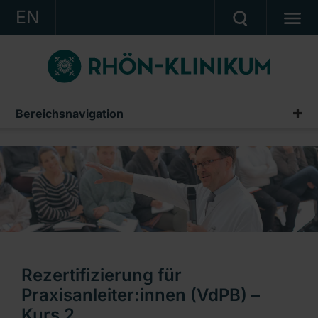
EN
KONZERN
KLINIKEN
KARRIERE
Bereichsnavigation
Veranstaltungen aus den Kliniken
INVESTOR RELATIONS
PRESSE
KONTAKT
Ein Unternehmen der RHÖN-KLINIKUM AG
Rezertifizierung für
Praxisanleiter:innen (VdPB) –
Kurs 2