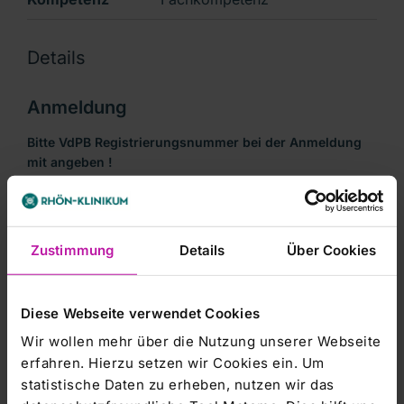
Details
Anmeldung
Bitte VdPB Registrierungsnummer bei der Anmeldung
mit angeben !
Zur Veranstaltung anmelden
Zustimmung
Details
Über Cookies
Bitte beachten: Der Kurs ist thematisch aufeinander
aufbauend - einzelne Schulungstage sind nicht
Diese Webseite verwendet Cookies
buchbar
Wir wollen mehr über die Nutzung unserer Webseite
Zeit
erfahren. Hierzu setzen wir Cookies ein. Um
8.30 bis 15.30 Uhr
statistische Daten zu erheben, nutzen wir das