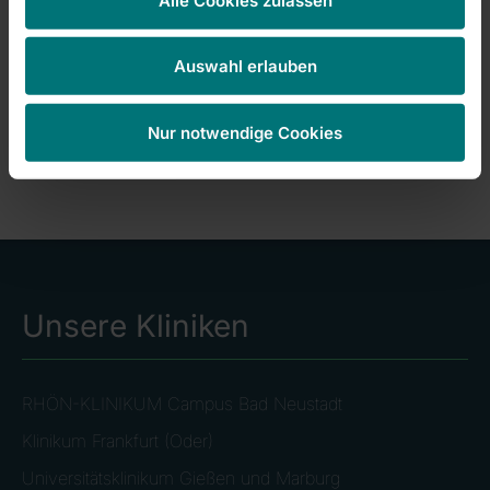
Manfred Stieglitz
Campus Akademie
Auswahl erlauben
Tel. 09771 6625103
Manfred.Stieglitz(at)campus-nes.de
E-Mail:
Nur notwendige Cookies
Zurück
Unsere Kliniken
RHÖN-KLINIKUM Campus Bad Neustadt
Klinikum Frankfurt (Oder)
Universitätsklinikum Gießen und Marburg