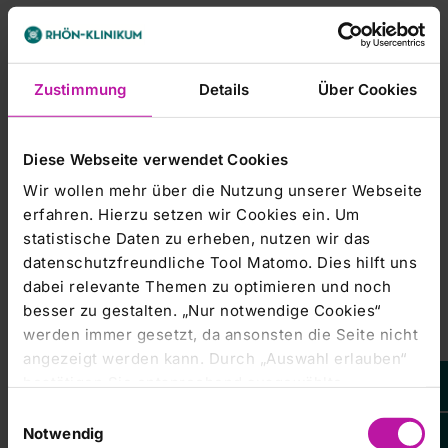
Herzunterstützung (VAD) im
Fokus – Innovationen für ein
Leben mit Herzinsuffizienz
Zustimmung
Details
Über Cookies
Führung
Herzzentrum Bad Berka
Zertifizierungspunkte
Diese Webseite verwendet Cookies
Die Veranstaltung ist bei der
Wir wollen mehr über die Nutzung unserer Webseite
Landesärztekammer
erfahren. Hierzu setzen wir Cookies ein. Um
Thüringen zur Zertifizierung
statistische Daten zu erheben, nutzen wir das
angemeldet.
datenschutzfreundliche Tool Matomo. Dies hilft uns
dabei relevante Themen zu optimieren und noch
besser zu gestalten. „Nur notwendige Cookies“
Details
werden immer gesetzt, da ansonsten die Seite nicht
angezeigt werden kann. Durch „Auswahl erlauben“
Hiermit möchten wir Sie in gewohnter Weise zu unserem
bestätigen Sie entsprechend ausgewählte
vierten gemeinsamen Qualitätszirkel Kardiologie im Jahr
Kategorien von Cookies. Mit „Alle Cookies zulassen“
2025 einladen.
Einwilligungsauswahl
erlauben Sie alle eingesetzten Cookies. Sie können
Notwendig