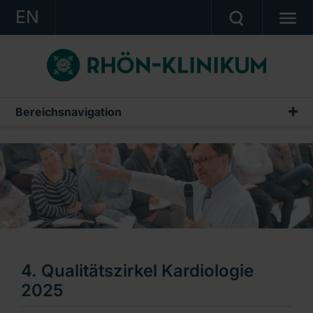
EN
KONZERN
KLINIKEN
KARRIERE
Bereichsnavigation
Veranstaltungen aus den Kliniken
INVESTOR RELATIONS
PRESSE
KONTAKT
Ein Unternehmen der RHÖN-KLINIKUM AG
4. Qualitätszirkel Kardiologie
2025