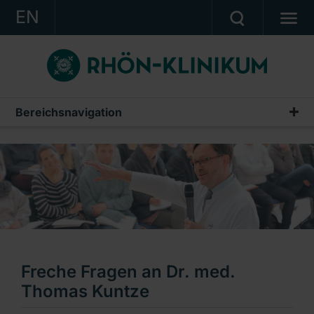
EN
KONZERN
KLINIKEN
KARRIERE
Bereichsnavigation
Veranstaltungen aus den Kliniken
INVESTOR RELATIONS
PRESSE
KONTAKT
Ein Unternehmen der RHÖN-KLINIKUM AG
Freche Fragen an Dr. med.
Thomas Kuntze