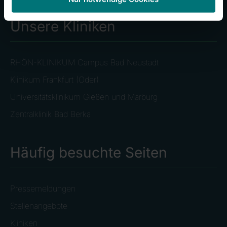
Unsere Kliniken
RHÖN-KLINIKUM Campus Bad Neustadt
Klinikum Frankfurt (Oder)
Universitätsklinikum Gießen und Marburg
Zentralklinik Bad Berka
Häufig besuchte Seiten
Pressemeldungen
Stellenangebote
Kliniken