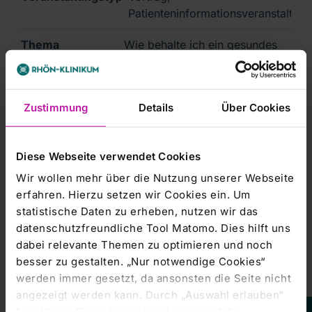
Patienteninformationsveranstaltung
Thema
Wie behalte ich ein gesundes
Herz? Vermeidbare und
schicksalhafte
Herzkrankheiten.
Zustimmung
Details
Über Cookies
Sprecher
Dr. med. Thomas Kuntze
(Chefarzt der Klinik für
Diese Webseite verwendet Cookies
Herzchirurgie)
Wir wollen mehr über die Nutzung unserer Webseite
erfahren. Hierzu setzen wir Cookies ein. Um
Details
statistische Daten zu erheben, nutzen wir das
datenschutzfreundliche Tool Matomo. Dies hilft uns
Wir fragen
Dr. med. Thomas Kuntze
, Chefarzt der Klinik
dabei relevante Themen zu optimieren und noch
für Herzchirurgie, zum Thema:
Wie behalte ich ein
besser zu gestalten. „Nur notwendige Cookies“
gesundes Herz? Vermeidbare und schicksalhafte
werden immer gesetzt, da ansonsten die Seite nicht
Herzkrankheiten.
angezeigt werden kann. Durch „Auswahl erlauben“
bestätigen Sie entsprechend ausgewählte