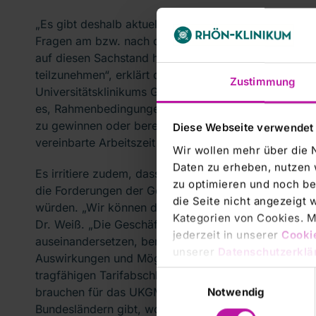
„Es gibt deshalb aktuell überhaupt keinen Anlass für 
Fragen am bzw. nach dem 9. März konstruktiv am Ver
auf diesen Sachstand haben wir unsere Mitarbeiterin
teilzunehmen“, erklärt der Verhandlungsführer der A
Zustimmung
Universitätsklinikums Gießen und Marburg (UKGM), D
es, Rahmenbedingungen am UKGM zu schaffen, die uns
zu gewinnen oder bereits bei uns tätige Kolleginnen
Diese Webseite verwendet
vereinbarte Arbeitszeit zu erhöhen. Dadurch können w
Wir wollen mehr über die 
Daten zu erheben, nutzen 
Es irritiere zudem, dass ver.di meine, für eine Einig
zu optimieren und noch be
die Forderungen der Gewerkschaft zu Personalbesetz
die Seite nicht angezeigt
würden. „Wir können den jetzigen Warnstreikaufruf u
Kategorien von Cookies. Mi
Dr. Weiß. „Die Geschäftsführung wird sich selbstver
jederzeit in unserer
Cooki
auseinandersetzen, benötigt dafür aber angemessen 
unserer
Datenschutzerklä
Auswirkungen und Möglichkeiten. In nur wenigen Ta
tragfähigen Tarifabschluss zu kommen, stellt eine 
Einwilligungsauswahl
brauchen für das UKGM Lösungen, die berücksichtig
Notwendig
Bundesländern gibt, wodurch an den anderen Universi