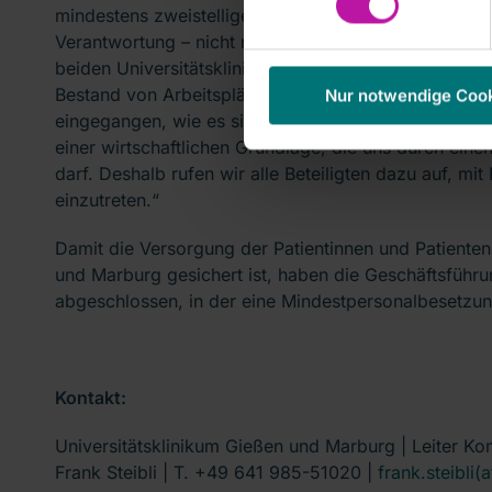
mindestens zweistellige Millionendefizite ausgegli
Verantwortung – nicht nur für unsere Patientinnen un
beiden Universitätskliniken. Mit der ‘Zukunftsverein
Bestand von Arbeitsplätzen, zum Verbot von Ausgl
Nur notwendige Coo
eingegangen, wie es sie an keinem anderen deutsche
einer wirtschaftlichen Grundlage, die uns durch eine
darf. Deshalb rufen wir alle Beteiligten dazu auf, mi
einzutreten.“
Damit die Versorgung der Patientinnen und Patiente
und Marburg gesichert ist, haben die Geschäftsführ
abgeschlossen, in der eine Mindestpersonalbesetzung 
Kontakt:
Universitätsklinikum Gießen und Marburg | Leiter K
Frank Steibli | T. +49 641 985-51020 |
frank.steibli