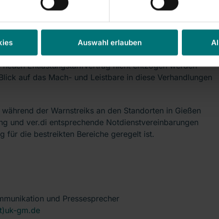
chen wurden. Wir tragen gemeinsam eine hohe
d Patienten, sondern auch für die Arbeitsplätze unserer
barung Plus‘ sind wir gerade erst Verpflichtungen zum
iederungen und zur Übernahme von Auszubildenden
kies
Auswahl erlauben
Al
n Universitätsklinikum gibt. Diese Zusagen benötigen
n neuen Entlastungstarifvertrag nicht entzogen werden
t Blick auf das Mach- und Leistbare in diese Verhandlungen
n während der Warnstreiks an den Standorten in Gießen
ung und ver.di entsprechende Notdienstvereinbarungen
für die bestreikten Bereiche geregelt ist.
ommunikation und Pressesprecher
(at)uk-gm.de