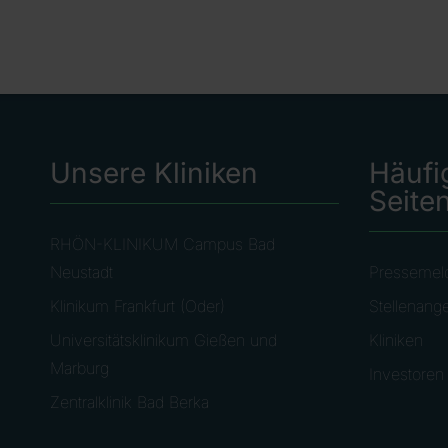
Unsere Kliniken
Häufi
Seite
RHÖN-KLINIKUM Campus Bad
Neustadt
Pressemel
Klinikum Frankfurt (Oder)
Stellenang
Universitätsklinikum Gießen und
Kliniken
Marburg
Investoren
Zentralklinik Bad Berka