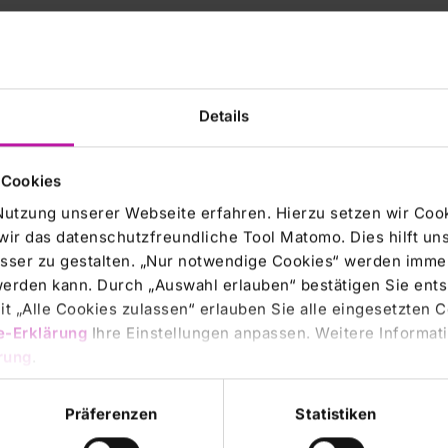
Warnstreikaktionen. Stattdessen sollen alle offenen
handlungstisch erörtert und geklärt werden. Mit Blick
nen und Mitarbeiter gebeten, nicht an Warnstreiks
rbeitgeber und Vorsitzende der Geschäftsführung des
Details
r. Gunther K. Weiß. „Wichtigstes gemeinsames Ziel ist
 helfen, zusätzliche Mitarbeiterinnen und Mitarbeiter
 und Kollegen dazu zu bewegen, ihre vertraglich
 Cookies
ir eine echte Entlastung erreichen.“
Nutzung unserer Webseite erfahren. Hierzu setzen wir Cook
wir das datenschutzfreundliche Tool Matomo. Dies hilft un
ung mit dem 24. März eine Frist setzen zu sollen, obwohl
sser zu gestalten. „Nur notwendige Cookies“ werden immer
ung und Belastungsausgleich erst am 9. März vorgestellt
 werden kann. Durch „Auswahl erlauben“ bestätigen Sie en
nd die Fristsetzung demzufolge nicht nachvollziehen“, so
t „Alle Cookies zulassen“ erlauben Sie alle eingesetzten 
ständlich mit den gewerkschaftlichen Forderungen sachlich
e-Erklärung
Ihre Einstellungen anpassen. Weitere Informati
Zeit zur Bewertung und Berechnung der finanziellen
rung
.
gen nach Vorstellung der konkreten Forderungen zu einem
gewaltige, kaum umsetzbare Herausforderung dar. Wir
en, dass es bei uns keine Gewährträgerhaftung von
Präferenzen
Statistiken
tätsklinikstandorten mit entsprechenden Tarifverträgen