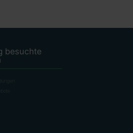
g besuchte
n
dungen
ebote